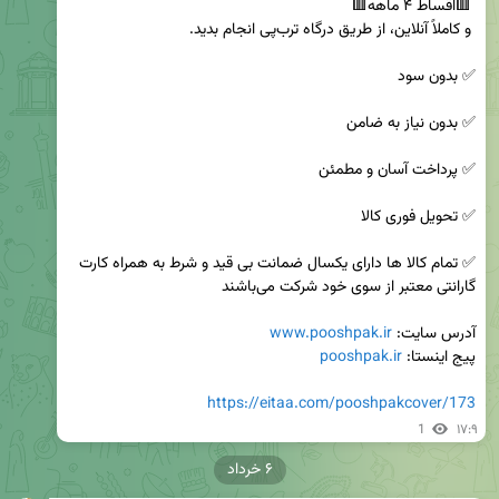
✅ تمام کالا ها دارای یکسال ضمانت بی قید و شرط به همراه کارت 
آدرس سایت: 
www.pooshpak.ir
پیج اینستا: 
pooshpak.ir
https://eitaa.com/pooshpakcover/173
1
۱۷:۹
۶ خرداد