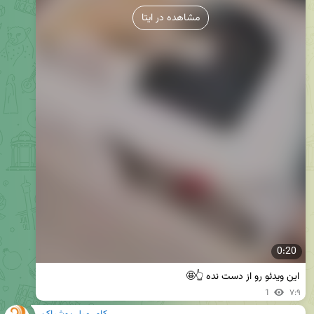
مشاهده در ایتا
0:20
این ویدئو رو از دست نده 👆🤩
1
۷:۹