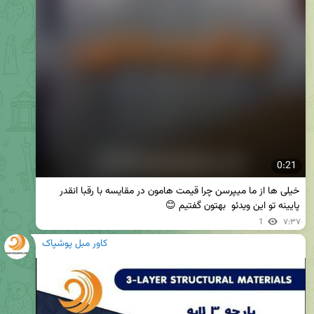
0:21
خیلی ها از ما میپرسن چرا قیمت هامون در مقایسه با رقبا انقدر 
پایینه تو این ویدئو  بهتون گفتیم 😊
1
۷:۳۷
کاور مبل پوشپاک