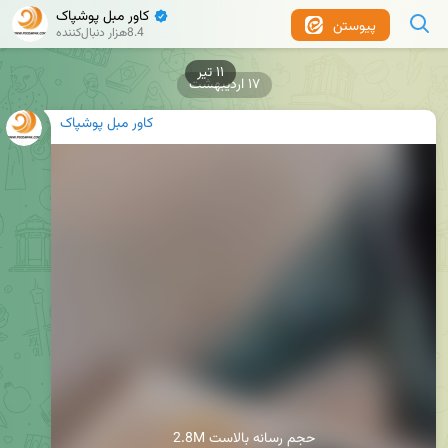
کاور مبل پوشپاک
✔
پیوستن
8.4هزار دنبال‌کننده
۱۷ اردیبهشت
کاور مبل پوشپاک
2.8M حجم رسانه بالاست