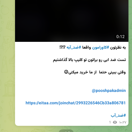
0:12
به نظرتون 
#کاورامون
 واقعا 
#ضد_آبه
@pooshpakadmin
https://eitaa.com/joinchat/2993226546Cb33a806781
#ضد_آب
1
۱۰:۲۷