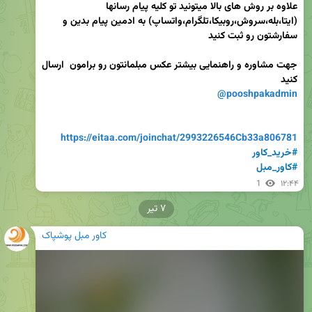
علاوه بر روش های بالا میتونید تو کلیه پیام رسانها 
(ایتا،بله،سروش،روبیکا،تلگرام،واتساپ) به ادمین پیام بدین و 
جهت مشاوره و راهنمایی بیشتر عکس مبلمانتون رو برامون  ارسال 
کنید 

@pooshpakadmin
https://eitaa.com/joinchat/2993226546Cb33a806781
#خرید_کاور
#کاور_مبل
1
۱۲:۴۴
۷ تیر
کاور مبل پوشپاک