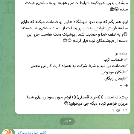
میشه و بدون هیچگونه شرایط خاصی هزینه رو به مشتری عودت 
اینو هم بگم که ترب تنها فروشگاه هایی رو ضمانت میکنه که دارای 
سابقه فروش طولانی مدت و پر رضایت از سمت مشتری ها هستند
😍و به لطف خدا و حمایت شما، پوشپاک مدت هاست جزو این 
پوشپاک امکان ((((خرید قسطی)))) اونم بدون سود رو برای شما 
عزیزان فراهم کرده دیگه چی میخوای❗😳
1
۹:۴۱
۵ تیر
کاور مبل پوشپاک