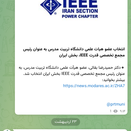
انتخاب عضو هیات علمی دانشگاه تربیت مدرس به عنوان رئیس 
مجمع تخصصی قدرت IEEE، بخش ایران
🔸دکتر حمیدرضا بقائی، عضو هیأت علمی دانشگاه تربیت مدرس، به 
بیشتر بخوانید:

https://news.modares.ac.ir/ZHA7
@prtmuni
1
۹:۱۴
۲۳ اردیبهشت