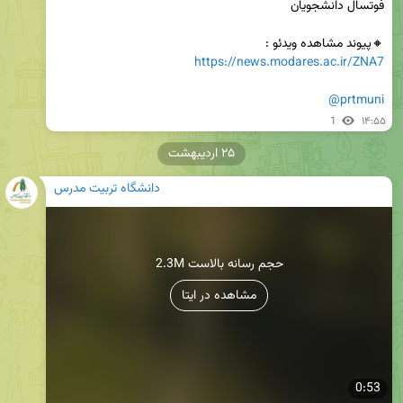
🔸️پیوند مشاهده ویدئو :

https://news.modares.ac.ir/ZNA7
@prtmuni
1
۱۴:۵۵
۲۵ اردیبهشت
دانشگاه تربیت مدرس
2.3M حجم رسانه بالاست
مشاهده در ایتا
0:53