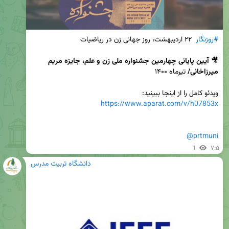
#روزنگار
🎥 
آیین پایانی چهارمین جشنواره ملی زن و علم، جایزه مریم 
میرزاخانی/
ویدئو کامل را از اینجا ببینید:

https://www.aparat.com/v/h07853x
@prtmuni
1
۷:۵
دانشگاه تربیت مدرس