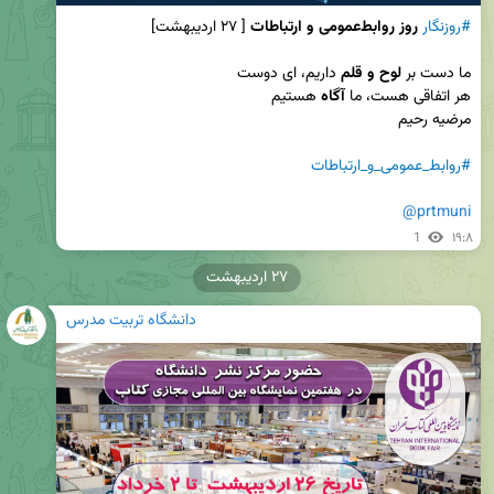
#روزنگار
روز روابط‌عمومی و ارتباطات
ما دست بر 
لوح و قلم
هر اتفاقی هست، ما 
آگاه
#روابط_عمومی_و_ارتباطات
@prtmuni
1
۱۹:۸
۲۷ اردیبهشت
دانشگاه تربیت مدرس