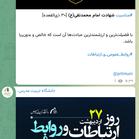
#مناسبت
شهادت امام محمدتقی(ع)
با فضيلت‌ترين و ارزشمندترين عبادت‌ها آن است كه خالص و بدون‌ريا 
#روابط_عمومی_و_ارتباطات
@prtmuni
1
۱۶:۳۹
دانشگاه تربیت مدرس