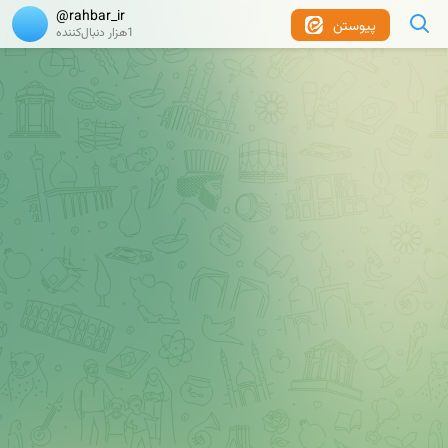
@rahbar_ir
پیوستن
1هزار دنبال‌کننده