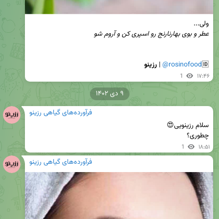
ولی...

عطر و بوی بهارنارنج رو اسپری کن و آروم شو
🆔
@rosinofood
 | 
رزینو
1
۱۷:۴۶
۹ دی ۱۴۰۲
فرآورده‌های گیاهی رزینو
چطوری؟
1
۱۸:۵۱
فرآورده‌های گیاهی رزینو