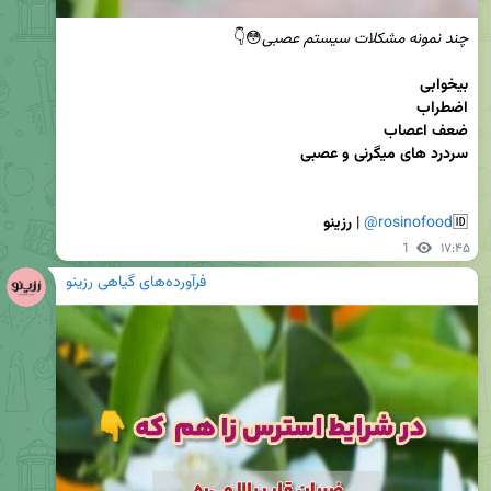
چند نمونه مشکلات سیستم عصبی
سردرد های میگرنی و عصبی

🆔
@rosinofood
 | 
رزینو
1
۱۷:۴۵
فرآورده‌های گیاهی رزینو