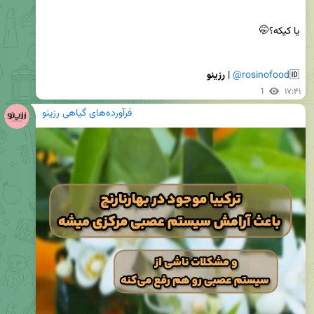
🆔
@rosinofood
 | 
رزینو
1
۱۷:۴۱
فرآورده‌های گیاهی رزینو