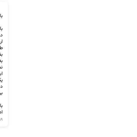
به
اد
۵۹