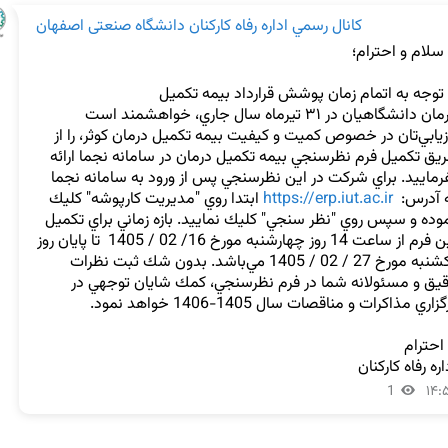
كانال رسمي اداره رفاه کارکنان دانشگاه صنعتی اصفهان
با توجه به اتمام زمان پوشش قرارداد بيمه تكميل 
درمان دانشگاهيان در ۳۱ تيرماه سال جاري، خواهشمند است 
ارزيابي‌تان در خصوص كميت و كيفيت بيمه تكميل درمان كوثر، را از 
طريق تكميل فرم نظرسنجي بيمه تكميل درمان در سامانه نجما ارائه 
بفرماييد. براي شركت در اين نظرسنجي پس از ورود به سامانه نجما 
 آدرس:  
https://erp.iut.ac.ir
 ابتدا روي "مديريت كارپوشه" كليك 
نموده و سپس روي "نظر سنجي" كليك نماييد. بازه زماني براي تكميل 
اين فرم از ساعت 14 روز چهارشنبه مورخ 16/ 02 / 1405  تا پايان روز 
يكشنبه مورخ 27 / 02 / 1405 مي‌باشد. بدون شك ثبت نظرات 
دقيق و مسئولانه شما در فرم نظرسنجي، كمك شايان توجهي در 
اره رفاه کارکنان
1
۱۴: