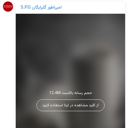
S.P.G امپراطور گلپايگان
12.4M حجم رسانه بالاست
از کلید مشاهده در ایتا استفاده کنید