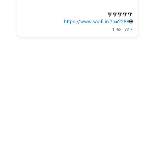
https://www.saafi.ir/?p=2288
🌐
1
۷:۲۶