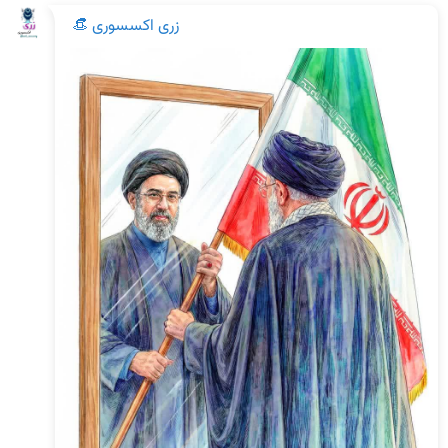
زری اکسسوری 👒