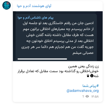
آوای هوشمند آدم و حوا
خوش‌اخلاقی رو گذاشته بود سمت مقابل که تعادل برقرار 
#پیام_شما
@adamvahava_org
1
۱۲:۵۸