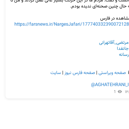
دانست و گفت: مردم ما در این حرکت بسیار عالی عمل کردند و من تا 
مشاهده در فار
https://farsnews.ir/NargesJafari/17774033239007212
#مرتضی_آقاتهرا
#جانف
#رسا
سایت
 | 
صفحه فارس نیوز
 | 
صفحه ویراستی

@AGHATEHRANI_I
1
۱۲