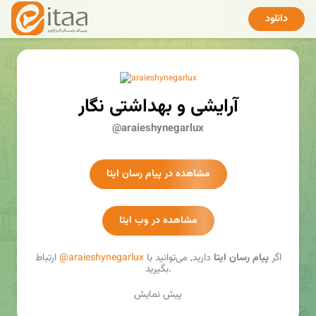
دانلود
آرايشی و بهداشتی نگار
@araieshynegarlux
مشاهده در پیام رسان ایتا
مشاهده در وب ایتا
اگر
پیام رسان ایتا
دارید, می‌توانید با
@araieshynegarlux
ارتباط
بگیرید.
پیش نمایش