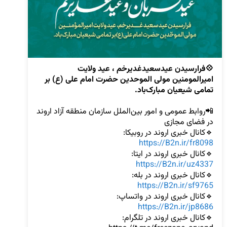
💠فرارسیدن عیدسعیدغدیرخم ، عید ولایت 
امیرالمومنین مولی الموحدین حضرت امام علی (ع) بر 
تمامی شیعیان مبارک‌باد.
📲روابط عمومی و امور بین‌الملل سازمان منطقه آزاد اروند 
🔹️کانال خبری اروند در روبیکا:

https://B2n.ir/fr8098
🔹️کانال خبری اروند در ایتا:

https://B2n.ir/uz4337
🔹️کانال خبری اروند در بله:

https://B2n.ir/sf9765
🔹️کانال خبری اروند در واتساپ:

https://B2n.ir/jp8686