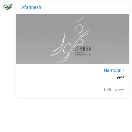
Afarinesh
Namoor.ir
نمور
1
۱۶:۳۵