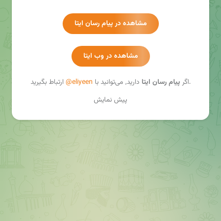
eliyeen.com/hefz
مشاهده در پیام رسان ایتا
پشتیبانی🔻🔻
@admin_eliyeen
مشاهده در وب ایتا
نظرات قرآن آموزان🔻🔻
@about_eliyeen
ارتباط بگیرید.
اگر
پیام رسان ایتا
دارید, می‌توانید با
@eliyeen
پیش نمایش