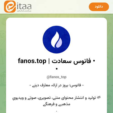
دانلود
• فانوس سعادت | fanos.top
•
@fanos_top
- فانوس؛ بروز در ارائہ معارف دینے -
🌱 تولید و انتشار محتوای متنے، تصویری، صوتے و ویدیویِ
مذهبے و فرهنگے
.