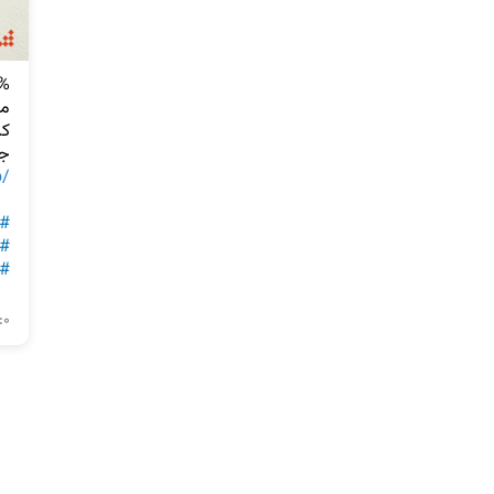
ج

p/
#ش
#پ
#
:۰