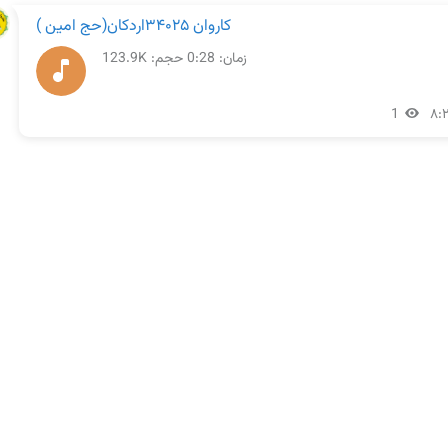
کاروان ۳۴۰۲۵اردکان(حج امین )
زمان:
0:28
حجم: 123.9K
1
۸: