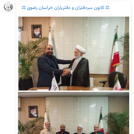
⚖️ کانون سردفتران و دفتریاران خراسان رضوی ⚖️