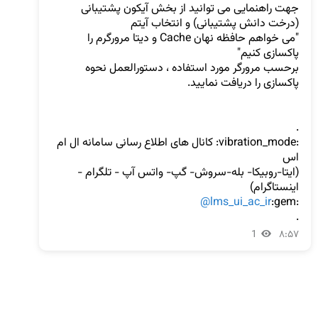
جهت راهنمایی می توانید از بخش آیکون پشتیبانی 
"می خواهم حافظه نهان Cache و دیتا مرورگرم را 
برحسب مرورگر مورد استفاده ، دستورالعمل نحوه 
:vibration_mode: کانال های اطلاع رسانی سامانه ال ام 
(ایتا-روبیکا- بله-سروش- گپ- واتس آپ - تلگرام - 
@lms_ui_ac_ir
:gem:
.
1
۸:۵۷