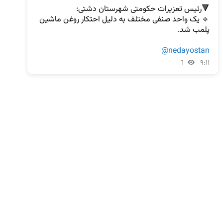
🔹 یک واحد صنفی مختلف به دلیل احتکار روغن ماشین 
@nedayostan
1
۹:۱۱