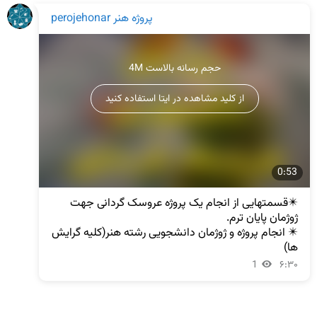
پروژه هنر perojehonar
4M حجم رسانه بالاست
از کلید مشاهده در ایتا استفاده کنید
0:53
✴️قسمتهایی از انجام یک پروژه عروسک گردانی جهت 
✴️ انجام پروژه و ژوژمان دانشجویی رشته هنر(کلیه گرایش 
ها)
1
۶:۳۰