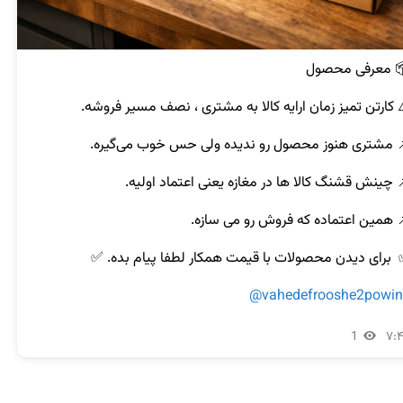
@vahedefrooshe2powi
1
۷: