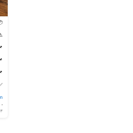
nn
.
۴۴