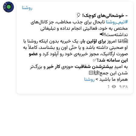
روشنا
- خوشحالی‌های کوچک! 
🎈

#تیم_روشنا
 تابحال برای جذب مخاطب، جز کانال‌های 
مختص به خود، فعالیتی انجام نداده و تبلیغاتی 
🤗امّا امروز 
برای اوّلین بار
، یک خیریه بدون اینکه روشنا با 
او صحبتی داشته باشد و یا حتّی اون رو بشناسد، کاملاً به 
صورت ارگانیک، مجوز خیریه‌ی خود رو آپلود کرد و 
عضو 
این سامانه شد!
به امیدِ 
بیشترشدن شفافیت
 حوزه‌ی 
کار
خیر
 و بزرگ‌تر 
همراهِ ما باشید > 
روشنا
1
۹:۳۸