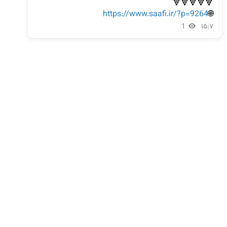
https://www.saafi.ir/?p=9264
🌐
1
۱۵:۷