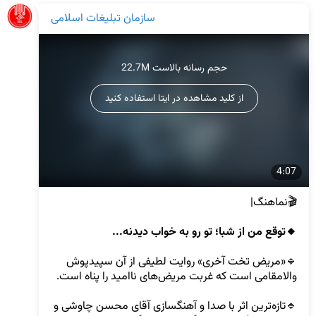
سازمان تبلیغات اسلامی
22.7M حجم رسانه بالاست
از کلید مشاهده در ایتا استفاده کنید
4:07
🎬نماهنگ|

🔸توقع من از شبا؛ تو رو به خواب دیدنه... 
🔹«مریض تخت آخری» روایت لطیفی از آن سپیدپوش 
🔹تازه‌ترین اثر با صدا و آهنگسازی آقای محسن چاوشی و 