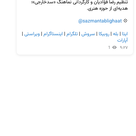
تنظیم رضا فؤادیان و کارگردانی نماهنگ «سدخارجی»؛ 
@sazmantablighaat
💠 
ایتا
 | 
بله
 | 
روبیکا
 | 
سروش
 | 
تلگرام
 | 
اینستاگرام
 | 
ویراستی
 | 
آپارات
1
۹:۲۷