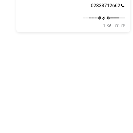
┄┄┅┅┅❅🌷❅┅┅┅┄┄
1
۲۳:۲۴