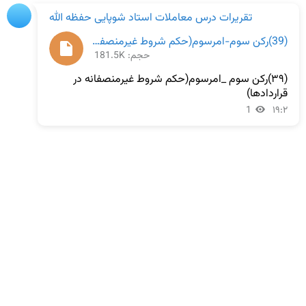
تقریرات درس معاملات استاد شوپایی حفظه الله
(39)رکن سوم-امرسوم(حکم شروط غیرمنصفانه درقراردادها).docx
حجم: 181.5K
(۳۹)رکن سوم _امرسوم(حکم شروط غيرمنصفانه در 
قراردادها)
1
۱۹:۲