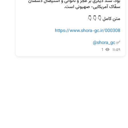
بود، سند دیگری بر عجز و ناتوانی و استیصال دشمنان 
https://www.shora-gc.ir/000308
@shora_gc
✅️ 
1
۱۱:۵۹