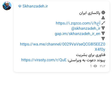
☫ Skhanzadeh.ir
🔗 
https://i.zqzco.com/i/hغÏ
@skhanzadeh_ir
🔻 
gap.im/skhanzadeh_ir_en
🔻 
🔻 
https://wa.me/channel/0029VaVseQCG8l5EEZ0
X4f0y
پیوند دعوت به ویراستی: 
https://virasty.com/r/QuE
1
۲۱:۲