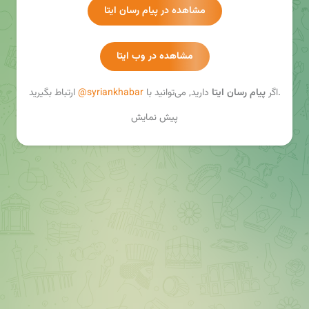
مشاهده در پیام رسان ایتا
6063731157282915
بانک تجارت
مشاهده در وب ایتا
ارتباط بگیرید.
اگر
پیام رسان ایتا
دارید, می‌توانید با
@syriankhabar
پیش نمایش