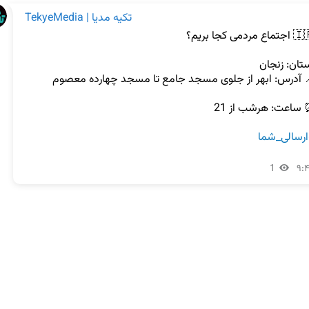
TekyeMedia | تکیه مدیا
رسالی_شما
1
۹: