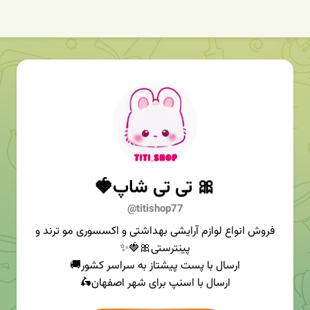
🎀 تی تی شاپ🍓
@titishop77
فروش انواع لوازم آرایشی بهداشتی و اکسسوری مو ترند و
پینترستی🎀🍓✨
ارسال با پست پیشتاز به سراسر کشور🚚
ارسال با اسنپ برای شهر اصفهان🛵