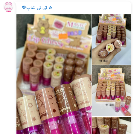
🎀 تی تی شاپ🍓