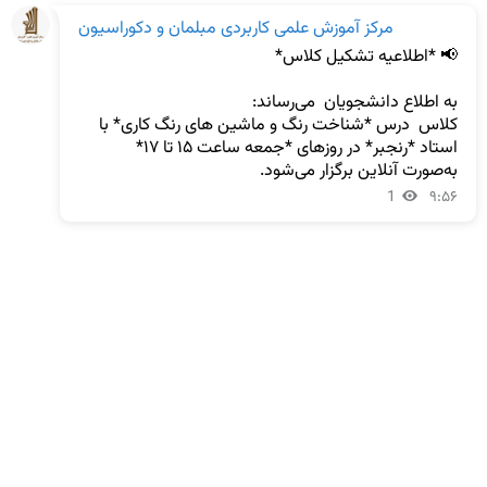
مرکز آموزش علمی کاربردی مبلمان و دکوراسیون
کلاس  درس *شناخت رنگ و ماشین های رنگ کاری* با 
استاد *رنجبر* در روزهای *جمعه ساعت ۱۵ تا ۱۷* 
به‌صورت آنلاین برگزار می‌شود.
1
۹:۵۶