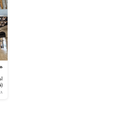
(فاصله ۳ 
۲۸