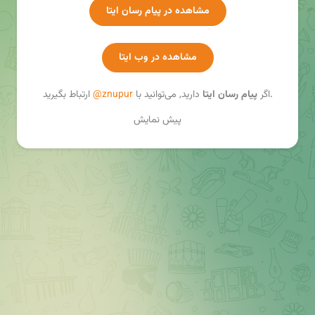
ایمیل: znu_pr@znu.ac.ir
مشاهده در پیام رسان ایتا
سایت: www.znu.ac.ir
ایتا: @znupur
تلگرام: t.me/znu_pr
مشاهده در وب ایتا
اینستاگرام: znu_pr
ارتباط بگیرید.
اگر
پیام رسان ایتا
دارید, می‌توانید با
@znupur
پیش نمایش