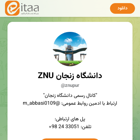
دانلود
ZNU دانشگاه زنجان
@znupur
"کانال رسمی دانشگاه زنجان"
ارتباط با ادمین روابط عمومی: @m_abbasi0109
پل های ارتباطی:
تلفن: 33051 24 98+
نمابر: 33053071 24 98+