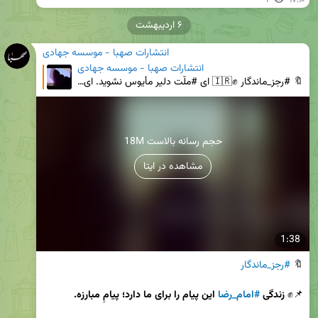
1
۱۷:۱۰
۶ اردیبهشت
انتشارات صهبا - موسسه جهادی
انتشارات صهبا - موسسه جهادی
🔖 #رجز_ماندگار ✊🇮🇷 ای #ملّت دلیر مأیوس نشوید. ای جوان‌ها! ای بچه‌های عزیز! ای برادران! ای خواهران
18M حجم رسانه بالاست
مشاهده در ایتا
1:38
🔖 
#رجز_ماندگار
📌✊
 زندگى 
#امام_رضا
 اين پيام را براى ما دارد؛ پيامِ مبارزه. 
