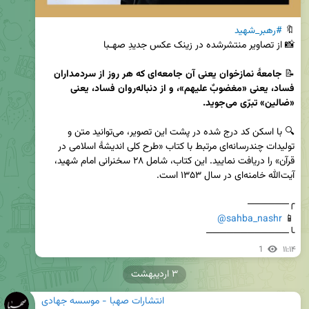
🔖 
#رهبر_شهید
📝 
جامعهٔ نمازخوان یعنی آن جامعه‌ای‌ که هر روز از سردمداران 
فساد، یعنی «مغضوبٌ علیهم»، و از دنباله‌روان فساد، یعنی 
«ضالین» تبرّی می‌جوید.
🔍 با اسکن کد درج شده در پشت این تصویر، می‌توانید متن و 
تولیدات چندرسانه‌ای مرتبط با کتاب «طرح کلی اندیشهٔ اسلامی در 
قرآن» را دریافت نمایید. این کتاب، شامل ۲۸ سخنرانی امام شهید، 
@sahba_nashr
📱 
╰────────────
1
۱۱:۱۴
۳ اردیبهشت
انتشارات صهبا - موسسه جهادی