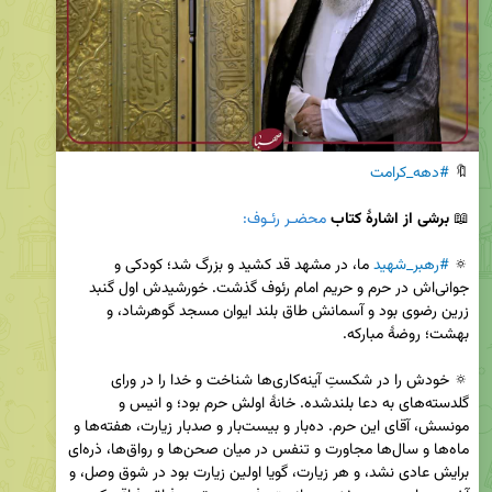
🔖 
#دهه_کرامت
📖 
برشی از اشارۀ کتاب
محضـر رئـوف:
🔅 
#رهبر_شهید
 ما، در مشهد قد کشید و بزرگ شد؛ کودکی و 
جوانی‌اش در حرم و حریم امام رئوف گذشت. خورشیدش اول گنبد 
زرین رضوی بود و آسمانش طاق بلند ایوان مسجد گوهرشاد، و 
🔅 خودش را در شکستِ آینه‌کاری‌ها شناخت و خدا را در ورای 
گلدسته‌های به دعا بلندشده. خانۀ اولش حرم بود؛ و انیس و 
مونسش، آقای این حرم. ده‌بار و بیست‌بار و صدبار زیارت، هفته‌ها و 
ماه‌ها و سال‌ها مجاورت و تنفس در میان صحن‌ها و رواق‌ها، ذره‌ای 
برایش عادی نشد، و هر زیارت، گویا اولین زیارت بود در شوق وصل، و 