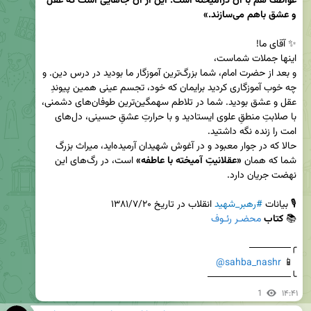
عواطف هم با آن درآمیخته است. این از آن جاهایی است که عقل 
و عشق باهم می‌سازند.»
و بعد از حضرت امام، شما بزرگ‌ترین آموزگار ما بودید در درس دین. و 
چه خوب آموزگاری کردید برایمان که خود، تجسم عینی همین پیوندِ 
عقل و عشق بودید. شما در تلاطم سهمگین‌ترین طوفان‌های دشمنی، 
با صلابتِ منطقِ علوی ایستادید و با حرارتِ عشقِ حسینی، دل‌های 
حالا که در جوار معبود و در آغوش شهیدان آرمیده‌اید، میراث بزرگ 
شما که همان 
«عقلانیتِ آمیخته با عاطفه»
 است، در رگ‌های این 
🎙️ بیانات 
#رهبر_شهید
📚 
کتاب 
محضـر رئـوف
@sahba_nashr
 📱 
╰────────────
1
۱۴:۴۱