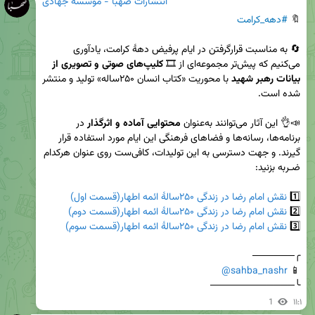
انتشارات صهبا - موسسه جهادی
🔖 
#دهه_کرامت
🔄 به مناسبت قرارگرفتن در ایام پرفیض دهۀ کرامت، یادآوری 
می‌کنیم که پیش‌تر مجموعه‌ای از 🎞️ 
کلیپ‌های صوتی و تصویری از 
بیانات رهبر شهید
 با محوریت «کتاب انسان ۲۵۰ساله» تولید و منتشر 
📣👌 این آثار می‌توانند به‌عنوان 
محتوایی آماده و اثرگذار
 در 
برنامه‌ها، رسانه‌ها و فضاهای فرهنگی این ایام مورد استفاده قرار 
گیرند. و جهت دسترسی به این تولیدات، کافی‌ست روی عنوان هرکدام 
1️⃣ 
نقش امام رضا در زندگی ۲۵۰سالهٔ ائمه اطهار(قسمت اول)
2️⃣ 
نقش امام رضا در زندگی ۲۵۰سالهٔ ائمه اطهار(قسمت دوم)
3️⃣ 
نقش امام رضا در زندگی‌ ۲۵۰سالهٔ ائمه اطهار(قسمت سوم)
@sahba_nashr
📱 
╰────────────
1
۱۱:۱