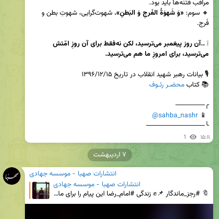
🔸 سوم: 
«وَ شَهوَةُ الفَرجِ وَ البَطنِ».
 شهوت‌گرایی، شهوتِ بطن و 
❕ 
..آن روز پیغمبر می‌ترسید، لکن نه‌فقط برای آن روزِ امّتش 
می‌ترسید، برای امروزِ ما هم می‌ترسید.
📚 کتاب 
محضـر رئـوف
@sahba_nashr
 📱 
╰────────────
1
۱۵:۱۱
۷ اردیبهشت
انتشارات صهبا - موسسه جهادی
انتشارات صهبا - موسسه جهادی
🔖 #رجز_ماندگار 📌✊ زندگى #امام_رضا اين پيام را براى ما دارد؛ پيامِ مبارزه. 🔹 افراد ماها ممكن است ن