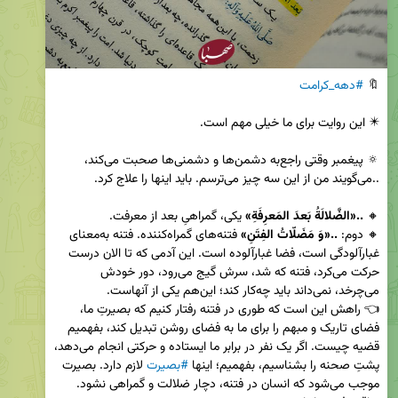
🔖 
#دهه_کرامت
🔅 پیغمبر وقتی راجع‌به دشمن‌ها و دشمنی‌ها صحبت می‌کند، 
🔸 
..«الضَّلالَةُ بَعدَ المَعرِفَةِ»
🔸 دوم: 
..«وَ مَضَلّاتُ الفِتَنِ»
 فتنه‌های گمراه‌کننده. فتنه به‌معنای 
غبارآلودگی است، فضا غبارآلوده است. این آدمی که تا الان درست 
حرکت می‌کرد، فتنه که شد، سرش گیج می‌رود، دور خودش 
👈 راهش این است که طوری در فتنه رفتار کنیم که بصیرتِ ما، 
فضای تاریک و مبهم را برای ما به فضای روشن تبدیل کند، بفهمیم 
قضیه چیست. اگر یک نفر در برابر ما ایستاده و حرکتی انجام می‌دهد، 
پشتِ صحنه را بشناسیم، بفهمیم؛ اینها 
#بصیرت
 لازم دارد. بصیرت 
موجب می‌شود که انسان در فتنه، دچار ضلالت و گمراهی نشود. 