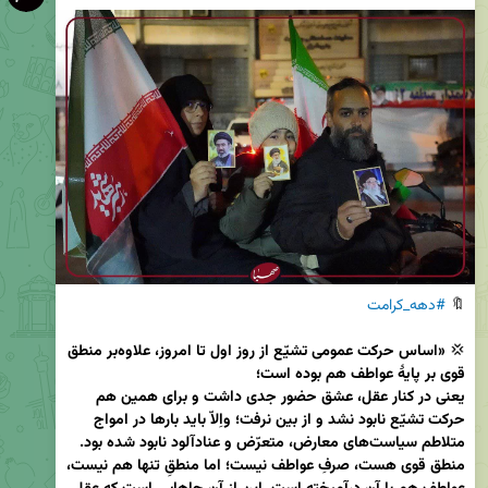
🔖 
#دهه_کرامت
💢 
«اساس حرکت عمومی تشیّع از روز اول تا امروز، علاوه‌بر منطق 
یعنی در کنار عقل، عشق حضور جدی داشت و برای همین هم 
حرکت تشیّع نابود نشد و از بین نرفت؛ واِلاّ باید بارها در امواج 
منطق قوی هست، صرفِ عواطف نیست؛ اما منطقِ تنها هم نیست، 