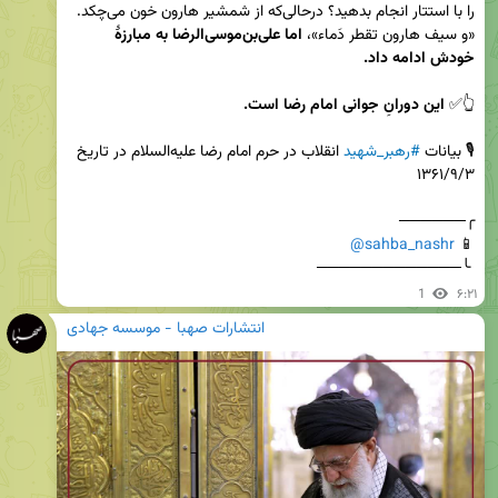
را با استتار انجام بدهيد؟ درحالی‌که از شمشير هارون خون مى‌چكد. 
«و سيف هارون تقطر دَماء»، 
اما على‌بن‌موسى‌الرضا به مبارزهٔ 
خودش ادامه داد. 
👆✅ 
اين دورانِ جوانى امام رضا است.
🎙️ بیانات 
#رهبر_شهید
 انقلاب در حرم امام رضا علیه‌السلام در تاریخ 
@sahba_nashr
📱 
 ╰─────────────
1
۶:۲۱
انتشارات صهبا - موسسه جهادی