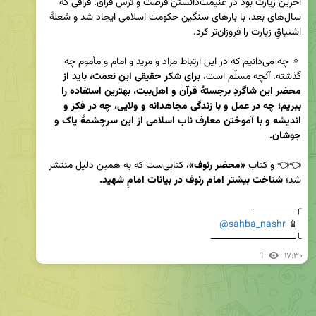
آخرین زیارت بود در غنیمت‌دانستن فرصت و ترس فراق. فراقی که 
سال‌های بعد، با بارهای سنگین حکومت اسلامی ایجاد شد و شعلۀ 
🔅 چه می‌دانیم که در این ارتباط مراد و مرید و امام و مأموم چه 
گذشته. آنچه مسلّم است، 
برای شکر حقیقی این نعمت، باید از 
محضر این شاگردِ برجستۀ قرآن و اهل‌بیت، بهترین استفاده را 
ببریم؛ چه در عمل و با زندگی مجاهدانه و ولایی، چه در فکر و 
اندیشه و با آموختن معارف ناب اسلامی از این سرچشمۀ پاک و 
جوشان.
👈👈 و کتاب 
«محضر رئوف»،
 کتابی‌ست که به همین دلیل منتشر 
شد؛ 
شناخت بیشتر امام رئوف در بیانات امامِ شهید.
@sahba_nashr
 📱 
╰────────────
1
۱۷:۳۰