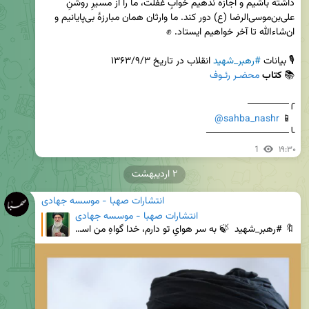
داشته باشیم و اجازه ندهیم خوابِ غفلت، ما را از مسیرِ روشنِ 
علی‌بن‌موسی‌الرضا (ع) دور کند. ما وارثان همان مبارزۀ بی‌پایانیم و 
🎙️ بیانات 
#رهبر_شهید
📚 
کتاب 
محضـر رئـوف
@sahba_nashr
 📱 
╰────────────
1
۱۹:۳۰
۲ اردیبهشت
انتشارات صهبا - موسسه جهادی
انتشارات صهبا - موسسه جهادی
🔖 #رهبر_شهید ‌ 🍃 به سر هوایِ تو دارم، خدا گواهِ من است... ‌ 📸 از تصاویر منتشرشده در زینک عکس جدیدِ ص