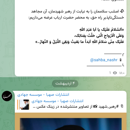
🥀 امشب سلاممان را به نیابت از رهبر شهیدمان، آن مجاهد 
عَلَیْکَ مِنّی سَلامُ اللهِ اَبَداً ما بَقیتُ وَبَقِیَ اللَّیْلُ وَ النَّهارُ..»
@sahba_nashr
 📱 
╰────────────
1
۱۸:۰
۴ اردیبهشت
انتشارات صهبا - موسسه جهادی
انتشارات صهبا - موسسه جهادی
🔖 #رهبر_شهید ‌📸 از تصاویر منتشرشده در زینک عکس جدیدِ صهـبا 📝 جامعهٔ نمازخوان یعنی آن جامعه‌ای‌ که ه