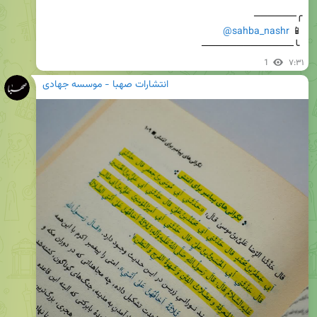
@sahba_nashr
📱 
 ╰─────────────
1
۷:۳۱
انتشارات صهبا - موسسه جهادی