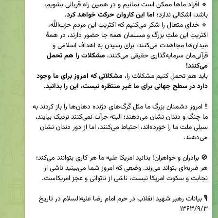
🔹 افراد ماها ممكن است نمانيم و در همين راه قربانى بشويم، 
باشد، اشكالى ندارد؛ 
اما اين كاروان حركت خواهد كرد.
🔹 خداى متعال را شكر مى‌كنيم كه اكثريتِ اين مردمِ حزب‌اللَّه، 
اكثريتِ اين ملتِ بزرگ و مسلمان همه جا حضور دارند، در همۀ 
ميدان‌ها مجاهدت مى‌كنند، براى رسيدن به اهداف اسلامى و 
قرآنى‌مان سرمايه‌گذارى حقيقى مى‌كنند، 
مشكلات را هم تحمل 
مى‌كنند! 
بايد هم تحمل كنيم مشكلات را، 
مشكلاتى كه امروز براى ما وجود 
دارد در سطح جهانى براى ما غير منتظره نيست، اين را بدانيد.
‼️ امروز دشمنان بزرگ ما مثل گرگ‌هاى درّنده دهان‌ها را باز كردند به 
ما چنگ و دندان نشان مى‌دهند؛ البته جرأت نمى‌كنند نزديک بيايند، 
سيلى ملت ما را خورده‌اند، احتياط مى‌كنند، اما از دور دندان نشان 
🚫 برادران و خواهران! بدانيد امريكا عليه ما هر كارى بتوانند مى‌كند؛ 
هر ضربه‌اى بتواند مى‌زند. وضعى كه امروز شما مى‌بينيد ناشى از 
🎙️ بیانات رهبر شهید انقلاب در حرم امام رضا علیه‌السلام در تاریخ 