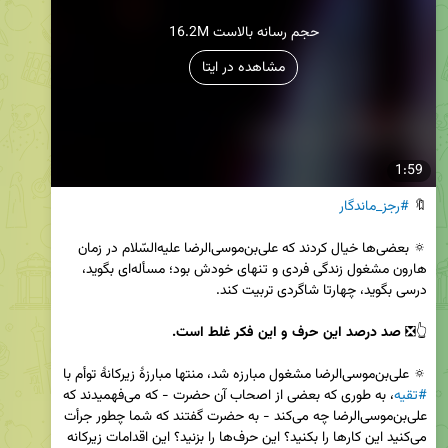
16.2M حجم رسانه بالاست
مشاهده در ایتا
1:59
🔖 
#رجز_ماندگار
🔅 بعضى‌ها خيال كردند كه على‌بن‌موسى‌الرضا عليه‌السّلام در زمان 
هارون مشغول زندگى فردى و تنهاى خودش بود؛ مسأله‌اى بگويد، 
👆❎ 
صد درصد اين حرف و اين فكر غلط است.
🔅 على‌بن‌موسى‌الرضا مشغول مبارزه شد، منتها مبارزهٔ زيركانهٔ توأم با 
#تقيه
، به طورى كه بعضى از اصحاب آن حضرت - كه مى‌فهميدند كه 
على‌بن‌موسى‌الرضا چه مى‌كند - به حضرت گفتند كه شما چطور جرأت 
مى‌كنيد اين كارها را بكنيد؟ اين حرف‌ها را بزنيد؟ اين اقدامات زيركانه 