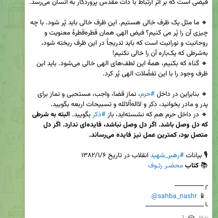
🔸 ما مثل یک ظرف خالی هستیم. این ظرف خالی باید پُر شود. با چه 
چیزی آن را پُر می کنیم؟ فیض الهی همان قطره‌قطرۀ معنویت و 
روحانیت و نورانیت است که باید تدریجاً در این ظرف ریخته شود، 
🔸 گناه که بکنیم، همۀ این لطف‌های الهی خالی می‌شود. باید این 
🔸 بنابراین در داخل 
#حرم
، نماز قضا، واجب، مستحبی و نماز برای 
🔸 در داخل حرم هم که نشسته‌اید، باز 
#ذکر
 بگویید. 
البته به شرطی 
که دل وصل باشد. اگر دل وصل نباشد، فایده‌ای ندارد. اگر دل 
متصل بود، کمترین عمل نیز فایده می‌رساند.
🎙️ بیانات 
#رهبر_شهید
📚 
کتاب
محضـر رئـوف
@sahba_nashr
 📱 
╰────────────