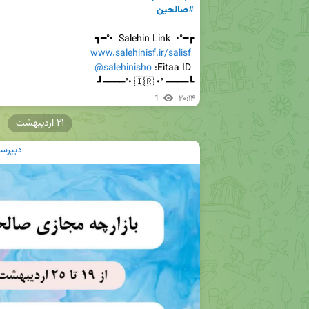
#صالحین
www.salehinisf.ir/salisf
@salehinisho
 Eitaa ID: 
┗━━━━ °• 🇮🇷 •°━━━━┛
1
۲۰:۱۴
۲۱ اردیبهشت
دبیرست