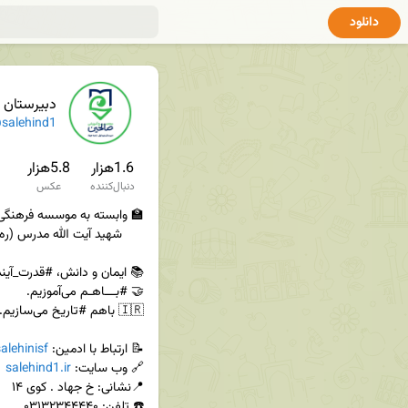
دانلود
دبیرستان ص
salehind1
1.6هزار
5.8هزار
دنبال‌کننده
عکس
📝 ارتباط با ادمین: 
alehinisf
🔗 وب سایت: 
salehind1.ir
☎️ تلفن: ۰۳۱۳۲۳۴۴۴۴۰