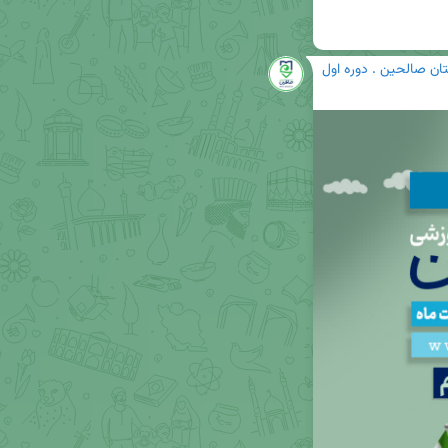
ان صالحین . دوره اول