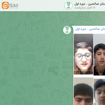
تان صالحین . دوره اول
1.6هزار دنبال‌کننده
ان صالحین . دوره اول