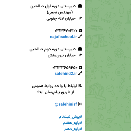
najafischool.ir
🔗 
salehind2.ir
🔗 
@salehinisf
🆔 
#پیش_ثبت‌نام
#پایه_هفتم
#پایه_دهم