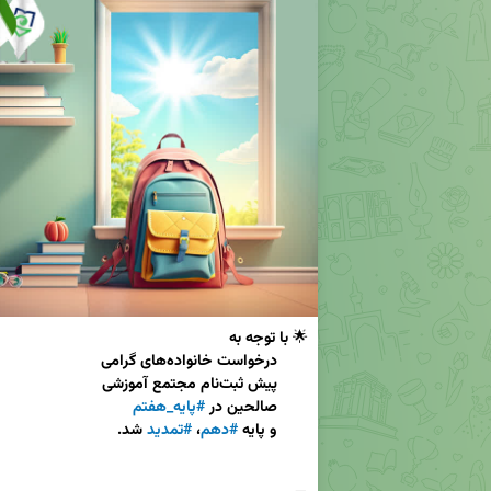
🌟 
       درخواست خانواده‌های گرامی
       صالحین در 
#پایه_هفتم
       و پایه 
#دهم
، 
#تمدید