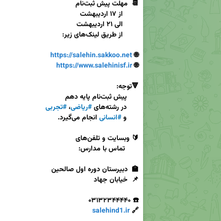
https://salehin.sakkoo.net
🌐 
https://www.salehinisf.ir
🌐 
      در رشته‌های 
#ریاضی
، 
#تجربی
      و 
#انسانی
salehind1.ir
🔗 