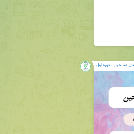
ان صالحین . دوره اول