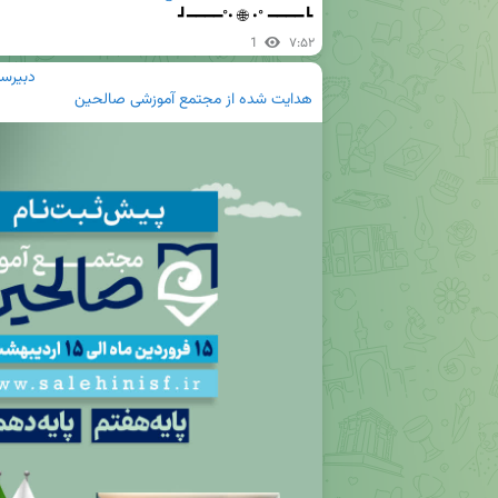
┗━━━━ °• 🌐 •°━━━━┛
1
۷:۵۲
دبیرست
هدایت شده از
مجتمع آموزشی صالحین