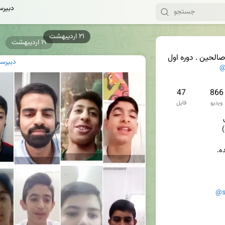
دبیرس
۱۹ اردیبهشت
الحین . دوره اول
دبیرست
@
47
866
ویدیو
فایل
@s