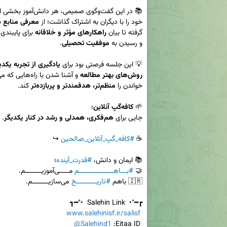
📚 در این گفت‌وگوی صمیمی، هر دانش‌آموز بخشی از 
خود را با دیگران به اشتراک گذاشت؛ از 
معرفی منابع د
گرفته تا بیان 
راهکارهای مؤثر و خلاقانه
و رسیدن به 
موفقیت تحصیلی
💡 این جلسه فرصتی بود برای 
یادگیری از تجربه یکدی
روش‌های بهتر مطالعه
خواندن را 
منظم‌تر، هدفمندتر و پربازده‌تر
🌱 
کافه‌گپ آنلاین
جایی برای 
هم‌فکری، همدلی و رشد در کنار یکدیگر
☕️ 
#کافه_گپ_آنلاین_صالحین
📚 ایمان و دانش، 
#قدرت_آینده
🤝 
#بـــاهـــــــــــــــــم
🇮🇷 باهم 
#تاریــــــــــخ
www.salehinisf.ir/salisf
@Salehind1
 Eitaa ID: 