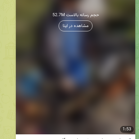
52.7M حجم رسانه بالاست
مشاهده در ایتا
1:53