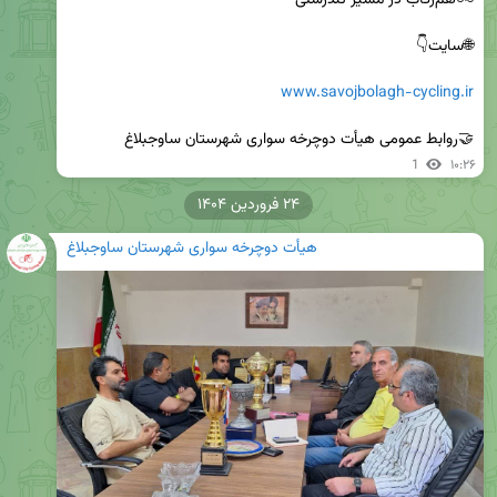
www.savojbolagh-cycling.ir
🤝روابط عمومی هیأت دوچرخه سواری شهرستان ساوجبلاغ
1
۱۰:۲۶
۲۴ فروردین ۱۴۰۴
هیأت دوچرخه سواری شهرستان ساوجبلاغ