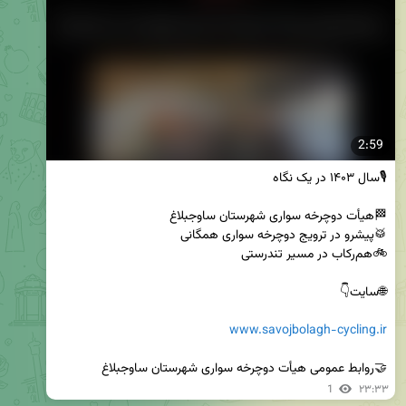
2:59
www.savojbolagh-cycling.ir
🤝روابط عمومی هیأت دوچرخه سواری شهرستان ساوجبلاغ
1
۲۳:۳۳