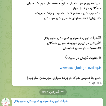
✓برنامه ریزی جهت اجرای «طرح جمعه های دوچرخه سواری 
www.savojbolagh-cycling.ir
🤝روابط عمومی هیأت دوچرخه سواری شهرستان ساوجبلاغ
1
۱۶:۱۱
۲۷ فروردین ۱۴۰۴
هیأت دوچرخه سواری شهرستان ساوجبلاغ