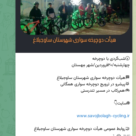
www.savojbolagh-cycling.ir
🤝روابط عمومی هیأت دوچرخه سواری شهرستان ساوجبلاغ
1
۱۹:۳۱