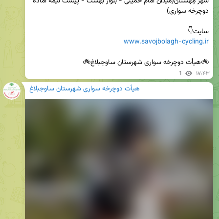
شهر مِهستان(میدان امام خمینی - بلوار بهشت - پیست نیمه آماده 
سایت👇

www.savojbolagh-cycling.ir
🚲هیأت دوچرخه سواری شهرستان ساوجبلاغ🚲
1
۱۷:۴۳
هیأت دوچرخه سواری شهرستان ساوجبلاغ