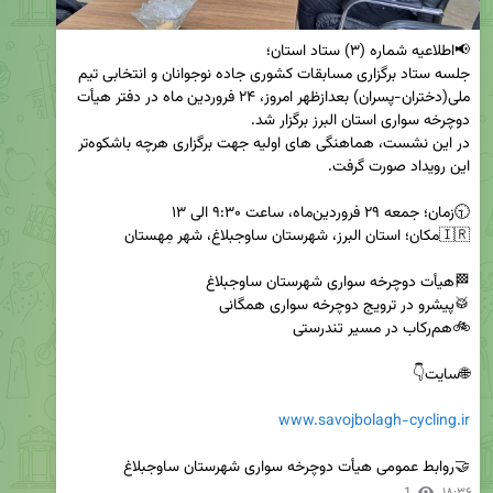
جلسه ستاد برگزاری مسابقات کشوری جاده نوجوانان و انتخابی تیم 
ملی(دختران-پسران) بعدازظهر امروز، ۲۴ فروردین ماه در دفتر هیأت 
در این نشست، هماهنگی های اولیه جهت برگزاری هرچه باشکوه‌تر 
www.savojbolagh-cycling.ir
🤝روابط عمومی هیأت دوچرخه سواری شهرستان ساوجبلاغ
1
۱۸:۳۶