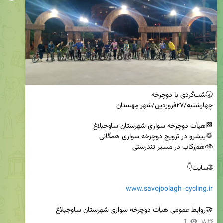
www.savojbolagh-cycling.ir
🤝روابط عمومی هیأت دوچرخه سواری شهرستان ساوجبلاغ
1
۱۸:۲۶