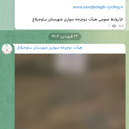
www.savojbolagh-cycling.ir
🤝روابط عمومی هیأت دوچرخه سواری شهرستان ساوجبلاغ
1
۱۹:۱۱
۲۲ فروردین ۱۴۰۴
هیأت دوچرخه سواری شهرستان ساوجبلاغ