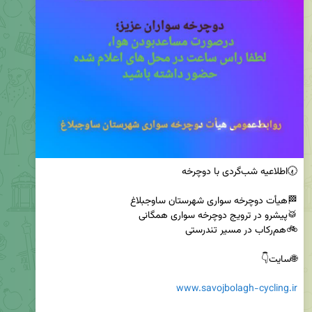
www.savojbolagh-cycling.ir