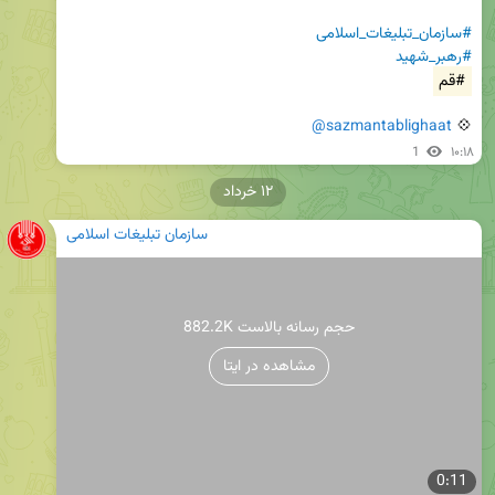
#سازمان_تبلیغات_اسلامی
#رهبر_شهید
#قم
@sazmantablighaat
💠 
1
۱۰:۱۸
۱۲ خرداد
سازمان تبلیغات اسلامی
882.2K حجم رسانه بالاست
مشاهده در ایتا
0:11