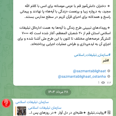
🔹 دختران دانش‌آموز قم با عزمی مومنانه برای انس با کلام الله 
مجید، به دروازه زیبا و پرنعمت «زندگی با آیه‌ها» پا نهادند و پیمانی 
🔹رویدادهای تبیینی طرح زندگی با آیه‌ها به همت اداره‌کل تبلیغات 
اسلامی استان قم از ۲۰ شعبان المعظم، آغاز شده است که ۷۰۰۰ 
کنش‌گر عرصه‌های مختلف تا کنون با این طرح ملی آشنا شده و برای 
#سازمان_تبلیغات_اسلامی
#قم
@sazmantablighaat
💠 
@sazmantablighaat_ostanha
💠 
1
۷:۲
۲۸ مرداد ۱۴۰۴
سازمان تبلیغات اسلامی
سازمان تبلیغات اسلامی
🗒 #روایت_تبلیغ 🔸طلبه‌ای در دل آوار 🔹در روزهای پس از جنگ و میان کوچه‌های پر از آوار، حجت‌الاسلام را