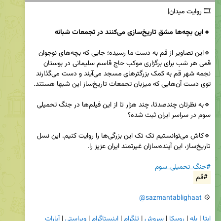
🔸
این بچه‌ها مشق تاریخ‌سازی می‌کنند در تجمعات شبانه
🔹این تصاویر از قم به دست ما رسیده؛ جایی که بچه‌های نوجوان 
قمی هر شب برای برگزاری موکب‌ حاج قاسم سلیمانی در بوستان 
نجمه شهر قم به کمک بزرگترهای مسجد می‌آیند و دست می‌گذارند 
🔹به نظرتان چندصدتا، چند هزار تا از این فیلم‌ها در جنگ تحمیلی 
🔹کاش می‌توانستیم تک تک این بزرگی‌ها را روایت کنیم. این نسل 
#جنگ_تحمیلی_سوم
#قم
@sazmantablighaat
💠 
ایتا
 | 
بله
 | 
روبیکا
 | 
سروش
 | 
تلگرام
 | 
اینستاگرام
 | 
ویراستی
 | 
آپارات