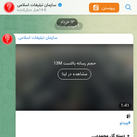
سازمان تبلیغات اسلامی
✔
پیوستن
14.8هزار دنبال‌کننده
۱۲ خرداد
۱ خرداد ۱۴۰۳
سازمان تبلیغات اسلامی
13M حجم رسانه بالاست
مشاهده در ایتا
1:41
📹

#ویدئو
🔸 
دسته گل محمدی...