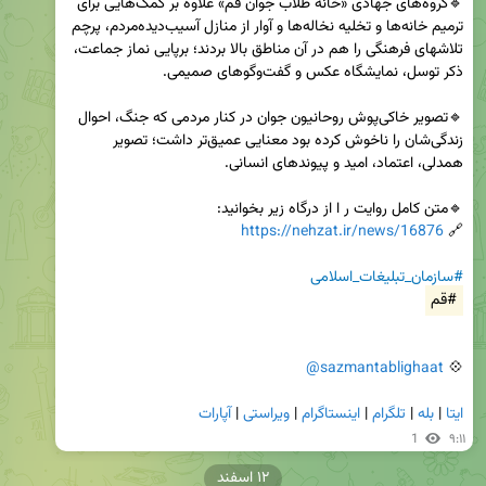
🔹️گروه‌های جهادی «خانه طلاب جوان قم» علاوه بر کمک‌هایی برای 
ترمیم خانه‌ها و تخلیه نخاله‌ها و آوار از منازل آسیب‌دیده‌مردم، پرچم 
تلاشهای فرهنگی را هم در آن مناطق بالا بردند؛ برپایی نماز جماعت، 
🔹️تصویر خاکی‌پوش روحانیون جوان در کنار مردمی که جنگ، احوال 
زندگی‌شان را ناخوش کرده بود معنایی عمیق‌تر داشت؛ تصویر 
https://nehzat.ir/news/16876
🔗 
#سازمان_تبلیغات_اسلامی
#قم
@sazmantablighaat
💠 
ایتا
 | 
بله
 | 
تلگرام
 | 
اینستاگرام
 | 
ویراستی
 | 
آپارات
1
۹:۱۱
۱۲ اسفند