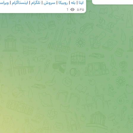
ایتا
 | 
بله
 | 
روبیکا
 | 
سروش
 | 
تلگرام
 | 
اینستاگرام
 | 
ویراس
1
۵:۴۵