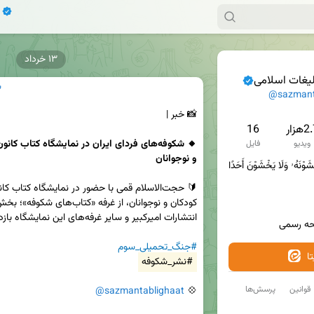
۱۳ خرداد
لیغات اسلامی
س
@sazmant
📸 خبر |

هزار
16
ویدیو
فایل
و نوجوانان
ٱلَّذِينَ يُبَلِّغُونَ رِسَٰالَٰاتِ ٱللَّهِ وَيَخْشَوْنَهُۥ وَلَا يَخْشَوْنَ أَحَدًا 
حه رسمی
#جنگ_تحمیلی_سوم
ا
#نشر_شکوفه
قوانین
پرسش‌ها
@sazmantablighaat
💠 