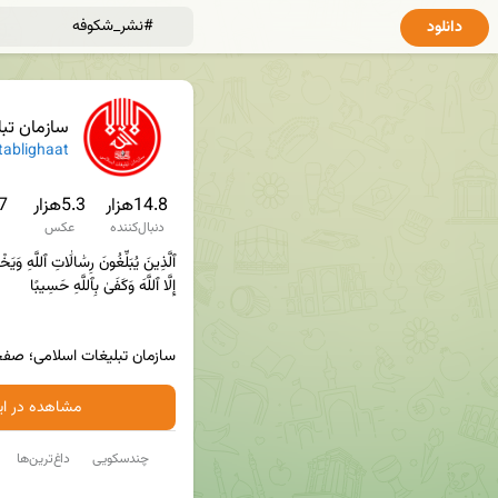
دانلود
سازمان تب
✔
ablighaat
14.8هزار
5.3هزار
2.7
دنبال‌کننده
عکس
سازمان تبلیغات اسلامی؛ صف
مشاهده در ایت
چندسکویی
داغ‌ترین‌ها