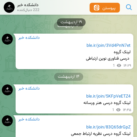
دانشکده خبر
پیوستن
222 دنبال‌کننده
۱۹ اردیبهشت
۱۳ اردیبهشت
دانشکده خبر
ble.ir/join/3Vd4PnN7et
 درسی فناوری نوین ارتباطی
1
۱۴:۲۹
۱۴ اردیبهشت
دانشکده خبر
ble.ir/join/5KFpVeETZ4
لینک گروه درسی هنر ورسانه
1
۱۴:۴۵
دانشکده خبر
ble.ir/join/83Q65drGpZ
لینک گروه درسی نظریه ارتباط جمعی