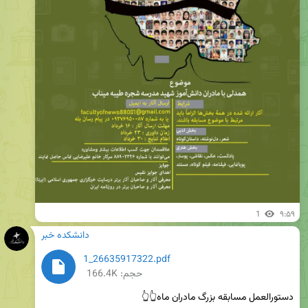
1
۹:۵۹
دانشکده خبر
1_26635917322.pdf
حجم: 166.4K
دستورالعمل مسابقه بزرگ مادران ماه👆👆