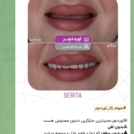
#نمونه_کار_اوردنچر
🔺
🔺و بدون سقف