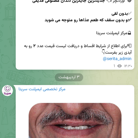
🔴  اوردنچر 👈 
جدیدترین جایگزین دندان مصنوعی قدیمی 

✅
✅و بدون سقف که طعم عذاها رو متوجه می شوید
📮برای اطلاع از شرایط اقساط و دریافت لیست قیمت عدد 
۲
 رو به 
آیدی زیر بفرست👇

@serita_admin
1
۱۴:۳۰
۳ اردیبهشت
مرکز تخصصی ایمپلنت سریتا