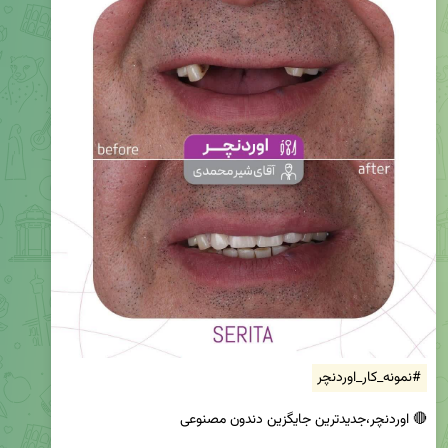
#نمونه_کار_اوردنچر