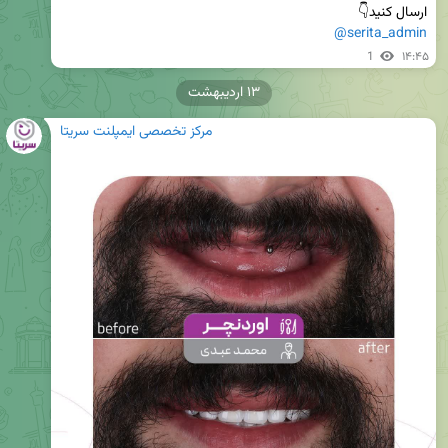
ارسال کنید👇

@serita_admin
1
۱۴:۴۵
۱۳ اردیبهشت
مرکز تخصصی ایمپلنت سریتا