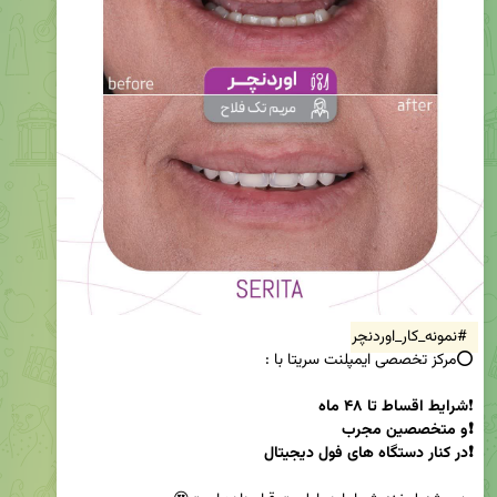
#نمونه_کار_اوردنچر
❗
❗در کنار دستگاه های فول دیجیتال 
