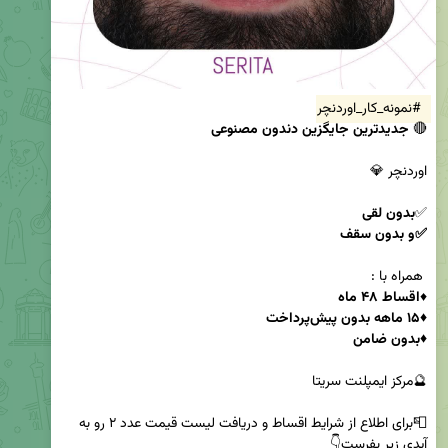
#نمونه_کار_اوردنچر
🔴 
جدیدترین جایگزین دندون مصنوعی
✅
✅و بدون سقف 
♦️
♦️بدون ضامن 
📮برای اطلاع از شرایط اقساط و دریافت لیست قیمت عدد ۲ رو به 
آیدی زیر بفرست👇
