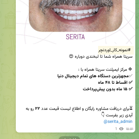
#نمونه_کار_اوردنچر
✅
⏳برای دریافت مشاوره رایگان و اطلاع لیست قیمت عدد 
۲۲
 رو به 
آیدی زیر بفرست 👇

@serita_admin
1
۱۵:۵۱