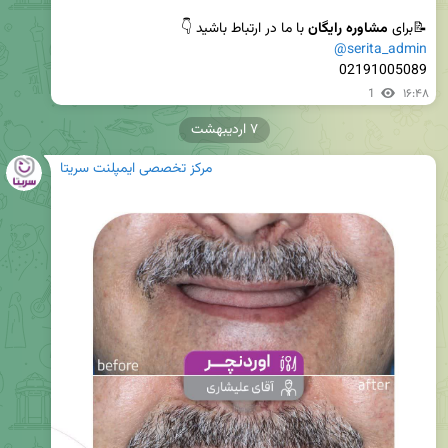
📝برای 
مشاوره رایگان
 با ما در ارتباط باشید 👇

@serita_admin
02191005089
1
۱۶:۴۸
۷ اردیبهشت
مرکز تخصصی ایمپلنت سریتا