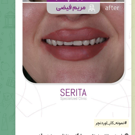
#نمونه_کار_اوردنچر