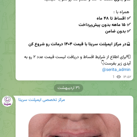
 همراه با :
✅ بدون ضامن
🔮
در مرکز ایمپلنت سریتا با قیمت ۱۴۰۴ درمانت رو شروع کن 

📮برای اطلاع از شرایط اقساط و دریافت لیست قیمت عدد ۲ رو به 
آیدی زیر بفرست👇

@serita_admin
1
۱۴:۵۲
۳۱ اردیبهشت
مرکز تخصصی ایمپلنت سریتا