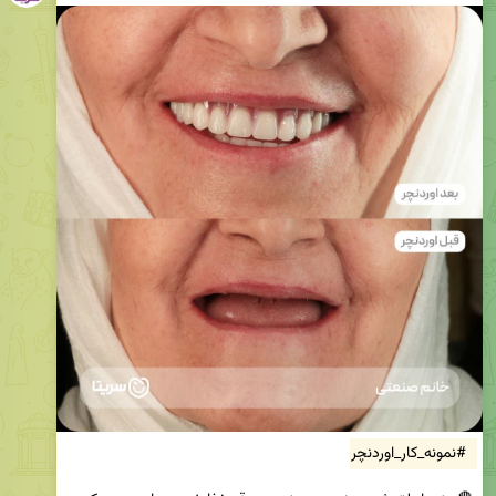
#نمونه_کار_اوردنچر