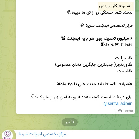
#نمونه_کار_اوردنچر
مرکز تخصصی ایمپلنت سریتا 💎
فقط تا ۳۱ خرداد⏳
❌
شرایط اقساط بلند مدت حتی تا ۴۸ ماه❌
برای دریافت 
لیست قیمت عدد ۱۱
 رو به آیدی زیر ارسال کنید👇

@serita_admin
1
۱۵:۵۵
۱۱ تیر
مرکز تخصصی ایمپلنت سریتا