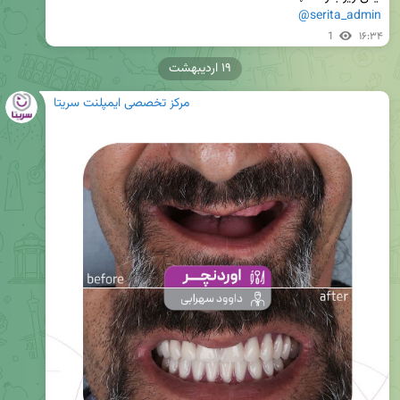
@serita_admin
1
۱۶:۳۴
۱۹ اردیبهشت
مرکز تخصصی ایمپلنت سریتا