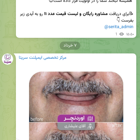
📝برای دریافت 
مشاوره رایگان و لیست قیمت عدد ۱۱
 رو به آیدی زیر 
بفرست 👇

@serita_admin
1
۱۵:۵۰
۷ خرداد
مرکز تخصصی ایمپلنت سریتا