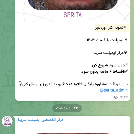
#نمونه_کار_اوردنچر
📌
ایمپلنت با قیمت ۱۴۰۴
❗️
✅️اقساط ۶ ماهه بدون سود

برای دریافت 
مشاوره رایگان کافیه عدد ۶
 رو به آیدی زیر ارسال کنی👇

@serita_admin
1
۱۴:۴۴
۲۳ اردیبهشت
مرکز تخصصی ایمپلنت سریتا