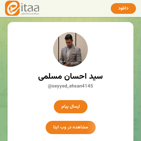
دانلود
سید احسان مسلمی
@seyyed_ehsan4145
ارسال پیام
مشاهده در وب ایتا