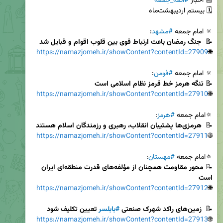
📰 اخبار 
#ائمه_جمعه
🔅 امام جمعه 
#مشهد
📝 
 جنگ رمضان باعث ارتباط قوی بین قلوب اقوام و قبایل شد 
https://namazjomeh.ir/showContent?contentId=27909
🌐
🔅 امام جمعه 
#فومن
📝 
تنگه هرمز خط قرمز نظام اسلامی است 
https://namazjomeh.ir/showContent?contentId=27910
🌐
🔅امام جمعه 
#هرمز
📝 
 هرمزی‌ها پشتیبان انقلاب، رهبری و رزمندگان اسلام هستند
https://namazjomeh.ir/showContent?contentId=27911
🌐
🔅امام جمعه 
#مهستان
📝 
محور مقاومت همچنان از مؤلفه‌های قدرت منطقه‌ای ایران 
است
https://namazjomeh.ir/showContent?contentId=27912
🌐
📝 
 زمین‌های راکد شهرک صنعتی 
#بابلسر
 تعیین تکلیف شود 
https://namazjomeh.ir/showContent?contentId=27913
🌐