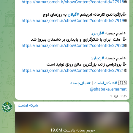
https://namazjomeh.ir/showContent?contentId=27918
🌐
📝
بازگرداندن کارخانه ابریشم 
#گیلان
 به روزهای اوج
https://namazjomeh.ir/showContent?contentId=27919
🌐
🔅امام جمعه 
#قزوین
📝 
 ملت ایران با شکرگزاری و پایداری بر دشمنان پیروز شد
https://namazjomeh.ir/showContent?contentId=27920
🌐
🔅امام جمعه 
#زنجان
📝 
بروکراسی زائد، بزرگترین مانع رونق تولید است
https://namazjomeh.ir/showContent?contentId=27921
🌐
🇮🇷 
#شبکه_امامت
 | 
#نماز_جمعه
@shabake_emamat
1
۱۲:۲۰
شبکه امامت
19.6M حجم رسانه بالاست