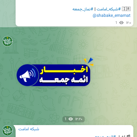
🇮🇷 
#شبکه_امامت
 | 
#نماز_جمعه
@shabake_emamat
1
۱۲:۰
1
۱۲:۲۰
شبکه امامت