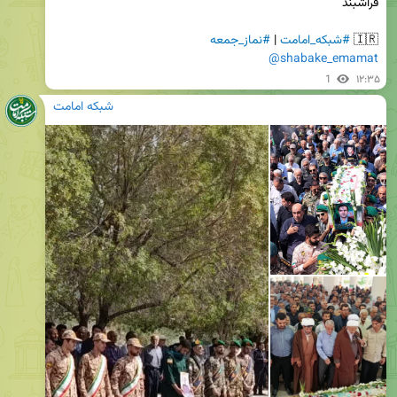
🇮🇷 
#شبکه_امامت
 | 
#نماز_جمعه
@shabake_emamat
1
۱۲:۳۵
شبکه امامت