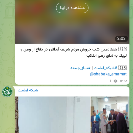
مشاهده در ایتا
2:03
🇮🇷 هفتادمین شب خروش مردم شریف آبدانان در دفاع از وطن و 
🇮🇷 
#شبکه_امامت
 | 
#نماز_جمعه
@shabake_emamat
1
۱۲:۲۵
شبکه امامت