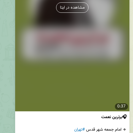
مشاهده در ایتا
0:37
🎧برترین نعمت
🔹 امام جمعه شهر قدس 
#تهران