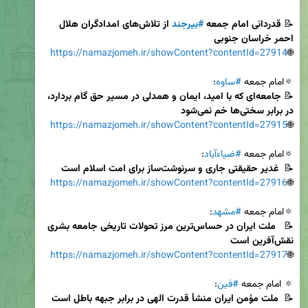
📝
 قدردانی امام جمعه 
#بیرجند
 از تلاش‌های امدادگران هلال 
احمر خراسان جنوبی
https://namazjomeh.ir/showContent?contentId=27914
🌐
🔅امام جمعه 
#ساوه
📝 
جامعه‌ای که با امید، ایمان و همدلی در مسیر حق گام بردارد، 
در برابر سختی‌ها خم نمی‌شود
https://namazjomeh.ir/showContent?contentId=27915
🌐
🔅امام جمعه 
#ضیاءآباد
📝  
غدیر حقیقتی جاری و سرنوشت‌ساز برای امت اسلام است
https://namazjomeh.ir/showContent?contentId=27916
🌐
🔅امام جمعه 
#مشهد
📝 
ملت ایران در حساس‌ترین مرز تحولات تاریخی جامعه بشری 
نقش‌آفرین است 
https://namazjomeh.ir/showContent?contentId=27917
🌐
🔅 امام جمعه 
#فین
📝 
 ملت مؤمن ایران منشأ قدرت الهی در برابر جبهه باطل است 