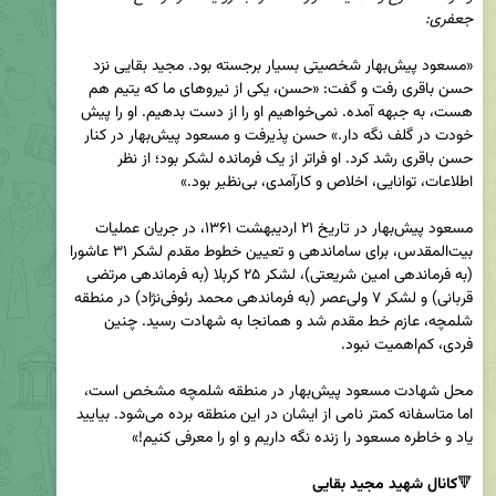
جعفری:
«مسعود پیش‌بهار شخصیتی بسیار برجسته بود. مجید بقایی نزد 
حسن باقری رفت و گفت: «حسن، یکی از نیروهای ما که یتیم هم 
هست، به جبهه آمده. نمی‌خواهیم او را از دست بدهیم. او را پیش 
خودت در گلف نگه دار.» حسن پذیرفت و مسعود پیش‌بهار در کنار 
حسن باقری رشد کرد. او فراتر از یک فرمانده لشکر بود؛ از نظر 
مسعود پیش‌بهار در تاریخ ۲۱ اردیبهشت ۱۳۶۱، در جریان عملیات 
بیت‌المقدس، برای ساماندهی و تعیین خطوط مقدم لشکر ۳۱ عاشورا 
(به فرماندهی امین شریعتی)، لشکر ۲۵ کربلا (به فرماندهی مرتضی 
قربانی) و لشکر ۷ ولی‌عصر (به فرماندهی محمد رئوفی‌نژاد) در منطقه 
شلمچه، عازم خط مقدم شد و همانجا به شهادت رسید. چنین 
محل شهادت مسعود پیش‌بهار در منطقه شلمچه مشخص است، 
اما متاسفانه کمتر نامی از ایشان در این منطقه برده می‌شود. بیایید 
🔻
کانال شهید مجید بقایی