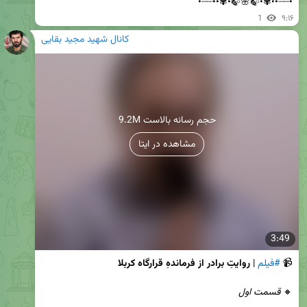
•┈┈••✾•🍃🌸🍃•✾••┈┈•
1
۹:۱۶
کانال شهید مجید بقایی
9.2M حجم رسانه بالاست
مشاهده در ایتا
3:49
📹 
#فیلم
 | 
روایتِ برادر از فرماندهِ قرارگاه کربلا
🔸 
قسمت اول