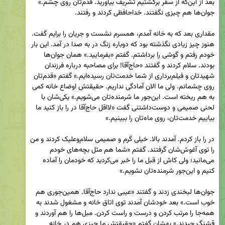
بعد از این‌که از سفر برگشتیم تشریف بیاورید. قدم‌تان روی چشم.» 
مقداری بعد که به خانه آمدم، همسرم نشست و جریان را برایم گفت. 
هنوز چیز زیادی نگذشته بود که دوباره زنگ در به صدا در آمد. این بار 
خودم رفتم و گوشی را برداشتم. گفتم «بفرمایید.» همان جوان‌ها 
بودند. سلام کردند و گفتند «حاج‌آقا! برای مصاحبه درباره فرزندان 
شهیدتان و فیلم‌برداری از شما خدمت‌تان رسیده‌ایم.» گفتم «قدم‌تان 
روی چشمانم. ولی ما الان آمادگی نداریم. حقیقتش اوضاع خانه کمی 
به هم ریخته است. این‌جور ما شرمنده‌تان می‌شویم.» یکی‌شان با 
لحنی صمیمی و دوست‌داشتنی گفت «لااقل حاج‌آقا در را باز کنید ما 
در را باز کردم. آمدند بالا. خیلی گرم و صمیمی سلام‌وعلیک کردند و من 
را توی آغوش‌شان گرفتند. گفتم «شما هم مثل بچه‌های خودم 
می‌مانید؛ ولی کاش از قبل ما را خبر می‌کردید که خودمان را آماده 
جوان‌ها لبخندی زدند و گفتند «عیبی ندارد حاج‌آقا. همین‌جوری هم 
خوب است.» بعد خودشان آمدند توی اتاق خانه و مشغول شدند به 
همه‌جا را مرتب کردن و درست و راست کردن. مبل‌ها را هم آوردند و 
قشنگ چیدند.» بهشان گفتم «حقیقتش ما چیزی هم در خانه 