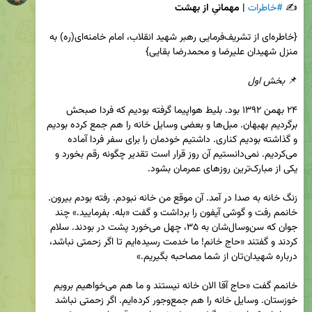
✍️
#خاطرات
 | مهمانیِ از بهشت
{خاطره‌ای از تشریف‌فرمایی رهبر شهید انقلاب، امام خامنه‌ای(ره) به 
📌 
بخش اول
۲۴ بهمن ۱۳۹۲ بود. بلیط هواپیما گرفته بودیم که فردا صبحش 
برگردیم بهبهان. مبل‌ها و بعضی وسایل خانه را هم جمع کرده بودیم 
و گذاشته بودیم کناری. داشتیم خودمان را برای سفر فردا آماده 
می‌کردیم. نمی‌دانستیم آن روز قرار است تقدیر چگونه رقم بخورد و 
زنگ خانه به صدا در آمد. آن موقع من خانه نبودم. رفته بودم بیرون. 
خانمم رفت و گوشی آیفون را برداشت و گفت «بله. بفرمایید.» چند 
جوان که سن‌وسال‌شان به ۳۵، چهل می‌خورد پشت در بودند. سلام 
کردند و گفتند «حاج خانم! ما خدمت رسیده‌ایم تا اگر زحمتی نباشد، 
خانمم گفت «حاج آقا الان خانه نیستند و ما هم می‌خواهیم برویم 
خوزستان. وسایل خانه را هم جمع‌وجور کرده‌ایم. اگر زحمتی نباشد 