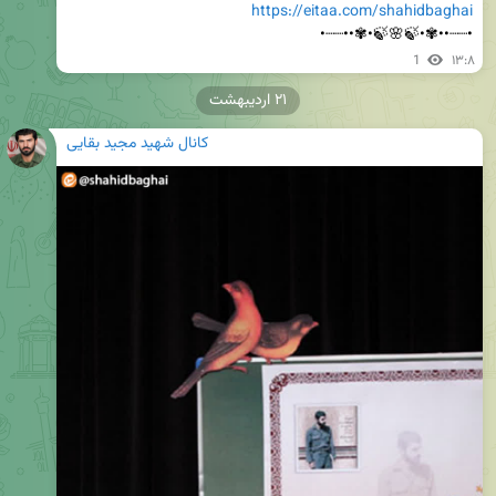
https://eitaa.com/shahidbaghai
•┈┈••✾•🍃🌸🍃•✾••┈┈•
1
۱۳:۸
۲۱ اردیبهشت
کانال شهید مجید بقایی