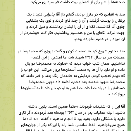
بعد به افرادی که در منزل بودند، گفتم «از آقا پذیرایی کنید.» یک 
پرتقال را پوست گرفتند و آن را چند قاچ کردند و توی یک بشقابی 
جلوی آقا گذاشتند. تکه‌ای از آن را ایشان برداشتند و میل کردند و 
جهت تبرک، تکه‌ای را من و همسرم برداشتیم. فکر کنم خوشمزه‌تر از 
بعد دخترم شروع کرد به صحبت کردن و گفت «روزی که محمدرضا در 
عملیات بدر در سال ۱۳۶۴ شهید شد، ما اطلاعی از این قضیه 
نداشتیم. همان شب خواب دیدم که خداوند به محمدرضا دو بال 
داده و او دارد با آن‌ها به سمت آسمان‌ها پرواز می‌کند. این خواب را 
که دیدم تعجب کردم. فردایش به خانه‌مان زنگ زدند و خبر دادند که 
محمدرضا شهید شده.» بعد دخترم ادامه داد «چون محمدرضا 
دستانش را در راه خدا داد، خدا هم به او دو بال داد تا به آسمان‌ها 
آقا این را که شنیدند، فرمودند «حتماً همین است. یقین داشته 
باشید. البته عملیات بدر در سال ۱۳۶۳ بوده!» بعد فرمودند «اگر کاری 
دارید یا مشکلی دارید، بفرمایید تا انجام بدهیم.» گفتم: «نه آقا؛ ما 
هیچ نمی‌خواهیم. فقط سلامتی شما را.» با این‌که یکی از جوان‌های 