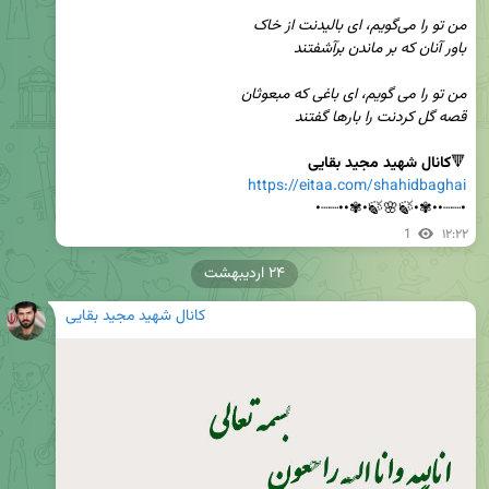
قصه گل کردنت را بارها گفتند
🔻
کانال شهید مجید بقایی
https://eitaa.com/shahidbaghai
•┈┈••✾•🍃🌸🍃•✾••┈┈•
1
۱۲:۲۲
۲۴ اردیبهشت
کانال شهید مجید بقایی