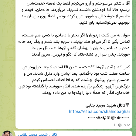
آقا داشتم می‌سوختم و آرزو می‌کردم فقط یک لحظه خدمت‌شان 
برسم؛ حالا آقا خودشان داشتند تشریف می‌آوردند خانه‌مان. خودم و 
خانمم از خوشحالی و شوق، هول کرده بودیم. اصلاً روی پای‌مان بند 
جوان به من گفت «پدرجان! اگر دختر یا دامادی یا کسی هم هست، 
تماس بگیر تا اگر می‌خواهند بیایند.» سریع بلند شدم و زنگ زدم خانه 
دختر و دامادم و جریان را بهشان گفتم. آن‌ها هم مثل من جا 
کمی که از آمدن آن‌ها گذشت، ماشین آقا آمد تو کوچه. حول‌وحوش 
ساعت هفت شب بود به‌گمانم. بعد ایشان وارد منزل شدند. من و 
همسرم رفتیم پیشواز. چشمم که به آقا افتاد، احساس کردم 
بزرگ‌ترین آرزوی زندگیم برآورده شده. انگار خورشید پا گذاشته بود توی 
🔻
کانال شهید مجید بقایی
https://eitaa.com/shahidbaghai
•┈┈••✾•🍃🌸🍃•✾••┈┈•
1
۷:۱۵
کانال شهید مجید بقایی