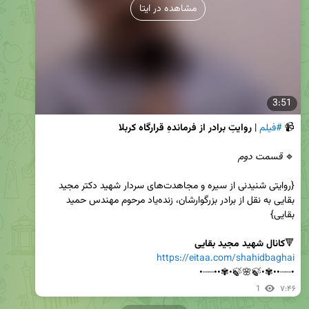
مشاهده در ایتا
3:51
📹 
#فیلم
 | 
روایتِ برادر از فرماندهِ قرارگاه کربلا
🔹 
قسمت دوم
{روایتی شنیدنی از سیره و مجاهدت‌های سردار شهید دکتر مجید 
بقایی به نقل از برادر بزرگوارشان، زنده‌یاد مرحوم مهندس حمید 
🔻
کانال شهید مجید بقایی
https://eitaa.com/shahidbaghai
•┈┈••✾•🍃🌸🍃•✾••┈┈•
1
۷:۴۶