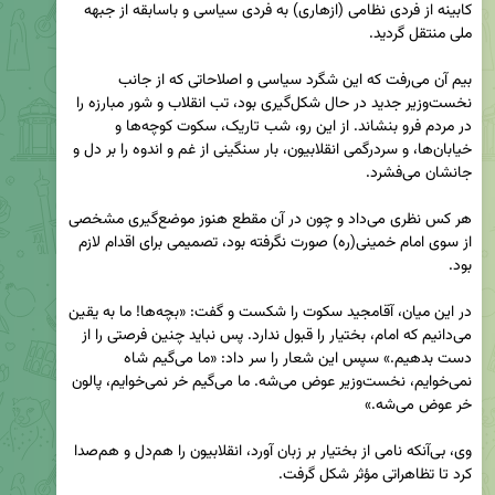
کابینه از فردی نظامی (ازهاری) به فردی سیاسی و باسابقه از جبهه 
بیم آن می‌رفت که این شگرد سیاسی و اصلاحاتی که از جانب 
نخست‌وزیر جدید در حال شکل‌گیری بود، تب انقلاب و شور مبارزه را 
در مردم فرو بنشاند. از این رو، شب تاریک، سکوت کوچه‌ها و 
خیابان‌ها، و سردرگمی انقلابیون، بار سنگینی از غم و اندوه را بر دل و 
هر کس نظری می‌داد و چون در آن مقطع هنوز موضع‌گیری مشخصی 
از سوی امام خمینی(ره) صورت نگرفته بود، تصمیمی برای اقدام لازم 
در این میان، آقامجید سکوت را شکست و گفت: «بچه‌ها! ما به یقین 
می‌دانیم که امام، بختیار را قبول ندارد. پس نباید چنین فرصتی را از 
دست بدهیم.» سپس این شعار را سر داد: «ما می‌گیم شاه 
نمی‌خوایم، نخست‌وزیر عوض می‌شه. ما می‌گیم خر نمی‌خوایم، پالون 
وی، بی‌آنکه نامی از بختیار بر زبان آورد، انقلابیون را هم‌دل و هم‌صدا 