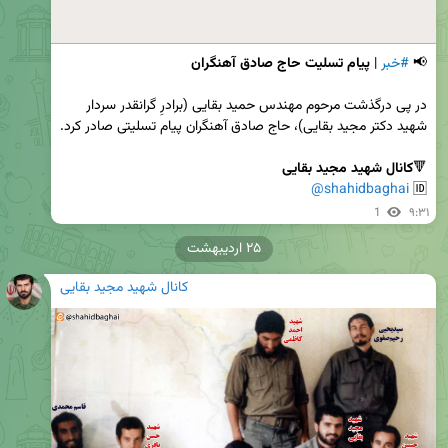
📢 
#خبر
 |
در پی درگذشت مرحوم مهندس حمید بقایی (برادرِ گرانقدر سردار 
🔻
کانال شهید مجید بقایی
@shahidbaghai
🆔 
1
۹:۳۱
۲۵ اردیبهشت
کانال شهید مجید بقایی