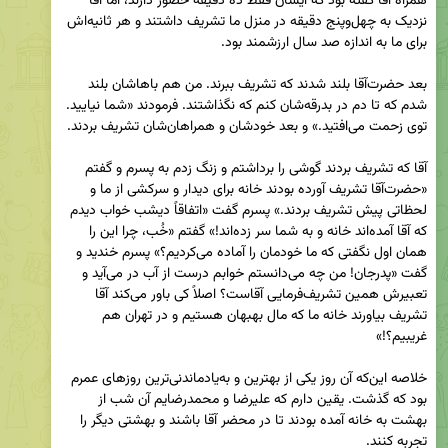
همراه آقا گفته بود که ایشان فقط ده دقیقه حضور دارند، اما آقا 
نزدیک به چهل‌وپنج دقیقه در منزل ما تشریف داشتند و هر ثانیه‌اش 
بعد حضرت‌آقا بلند شدند که تشریف ببرند. من هم باهاشان بلند 
شدم که تا دم در بدرقه‌شان کنم که نگذاشتند. فرمودند «شما نیایید. 
آقا که تشریف بردند گوشی را برداشتم و زنگ زدم به پسرم و گفتم 
«حضرت‌آقا تشریف آورده بودند خانه برای دیدار و سرکشی از ما و 
لحظاتی پیش تشریف بردند.» پسرم گفت «اتفاقاً دیشب خواب دیدم 
که آقا آمده‌اند خانه و به شما سر زده‌اند!» گفتم «خُب، چرا این را 
همان اول نگفتی که ما خودمان را آماده می‌کردیم؟» پسرم خندید و 
گفت «پدرجان! من چه می‌دانستم خوابم درست از آب در می‌آید و 
تعبیرش همین تشریف‌فرمایی آقاست؟ اصلاً کی باور می‌کند آقا 
تشریف بیاورند خانه ما که مال بهبهان هستیم و در تهران هم 
خلاصه این‌که آن روز یکی از بهترین و به‌یادماندنی‌ترین روزهای عمرم 
بود که گذشت. یقین دارم که علیرضا و محمدرضایم آن شب از 
بهشت به خانه آمده بودند تا در محضر آقا باشند و بهشتی دیگر را 