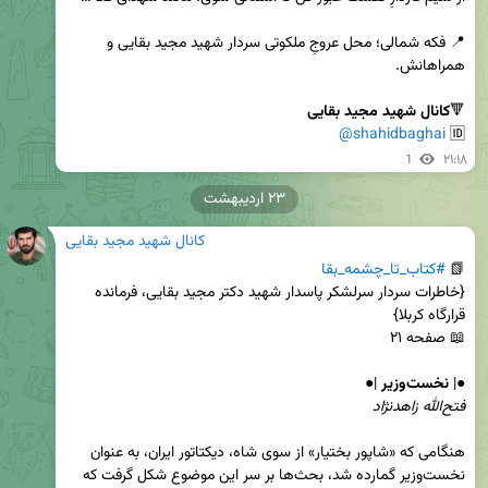
📍 فکه شمالی؛ محل عروجِ ملکوتی سردار شهید مجید بقایی و 
🔻
کانال شهید مجید بقایی
@shahidbaghai
🆔 
1
۲۱:۱۸
۲۳ اردیبهشت
کانال شهید مجید بقایی
📗 
#کتاب_تا_چشمه_بقا
{خاطرات سردار سرلشکر پاسدار شهید دکتر مجید بقایی، فرمانده 
●| 
نخست‌وزیر
 |●

فتح‌الله زاهدنژاد
هنگامی که «شاپور بختیار» از سوی شاه، دیکتاتور ایران، به عنوان 
نخست‌وزیر گمارده شد، بحث‌ها بر سر این موضوع شکل گرفت که 