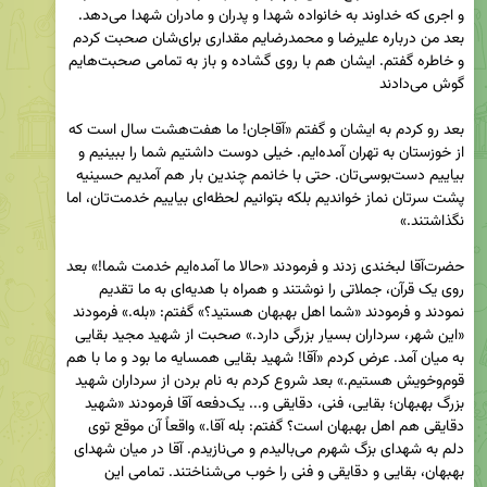
و اجری که خداوند به خانواده شهدا و پدران و مادران شهدا می‌دهد. 
بعد من درباره علیرضا و محمدرضایم مقداری برای‌شان صحبت کردم 
و خاطره گفتم. ایشان هم با روی گشاده و باز به تمامی صحبت‌هایم 
بعد رو کردم به ایشان و گفتم «آقاجان! ما هفت‌هشت سال است که 
از خوزستان به تهران آمده‌ایم. خیلی دوست داشتیم شما را ببینیم و 
بیاییم دست‌بوسی‌تان. حتی با خانمم چندین بار هم آمدیم حسینیه 
پشت سرتان نماز خواندیم بلکه بتوانیم لحظه‌ای بیاییم خدمت‌تان، اما 
حضرت‌آقا لبخندی زدند و فرمودند «حالا ما آمده‌ایم خدمت شما!» بعد 
روی یک قرآن، جملاتی را نوشتند و همراه با هدیه‌ای به ما تقدیم 
نمودند و فرمودند «شما اهل بهبهان هستید؟» گفتم: «بله.» فرمودند 
«این شهر، سرداران بسیار بزرگی دارد.» صحبت از شهید مجید بقایی 
به میان آمد. عرض کردم «آقا! شهید بقایی همسایه ما بود و ما با هم 
قوم‌وخویش هستیم.» بعد شروع کردم به نام بردن از سرداران شهید 
بزرگ بهبهان؛ بقایی، فنی، دقایقی و... یک‌دفعه آقا فرمودند «شهید 
دقایقی هم اهل بهبهان است؟ گفتم: بله آقا.» واقعاً آن موقع توی 
دلم به شهدای بزگ شهرم می‌بالیدم و می‌نازیدم. آقا در میان شهدای 
بهبهان، بقایی و دقایقی و فنی را خوب می‌شناختند. تمامی این 