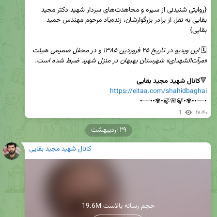
{روایتی شنیدنی از سیره و مجاهدت‌های سردار شهید دکتر مجید 
بقایی به نقل از برادر بزرگوارشان، زنده‌یاد مرحوم مهندس حمید 
🗓 
این ویدیو در تاریخ ۲۵ فروردین ۱۳۸۵ و در محفل صمیمی هیئت 
«مرآت‌الشهدای» شهرستان بهبهان در منزل شهید ضبط شده است.
🔻
کانال شهید مجید بقایی
https://eitaa.com/shahidbaghai
•┈┈••✾•🍃🌸🍃•✾••┈┈•
1
۱۷:۴۰
۲۹ اردیبهشت
کانال شهید مجید بقایی
19.6M حجم رسانه بالاست