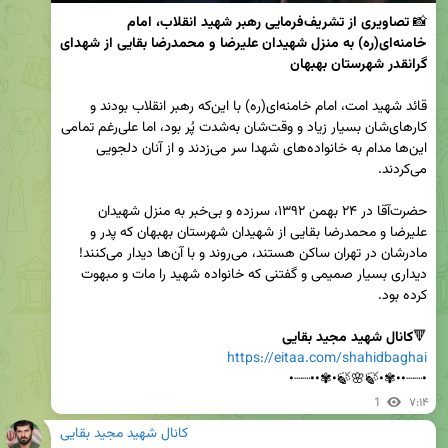
📸 
تصاویری از تشریف‌فرمایی رهبر شهید انقلاب، امام 
خامنه‌ای(ره) به منزل شهیدان علیرضا و محمدرضا بقایی از شهدای 
گرانقدر شهرستان بهبهان
قائد شهید امت، امام خامنه‌ای(ره) با این‌که رهبر انقلاب بودند و 
کارهای‌شان بسیار زیاد و وقت‌شان به‌شدت پُر بود، اما علی‌رغم تمامی 
این‌ها مدام به خانواده‌های شهدا سر می‌زدند و از آنان دلجویی 
حضرت‌آقا در ۲۴ بهمن ۱۳۹۲، سرزده و بی‌خبر به منزل شهیدان 
علیرضا و محمدرضا بقایی از شهیدان شهرستان بهبهان که پدر و 
مادرشان در تهران ساکن هستند، می‌روند و با آن‌ها دیدار می‌کنند! 
دیداری بسیار صمیمی و گفتنی که خانواده شهید را مات و مبهوت 
🔻
کانال شهید مجید بقایی
https://eitaa.com/shahidbaghai
•┈┈••✾•🍃🌸🍃•✾••┈┈•
1
۷:۱۴
کانال شهید مجید بقایی