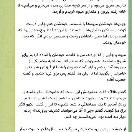
نداریم. سریع می‌روم و از سر کوچه مقداری میوه می‌خرم و می‌آیم.» از 
جوان‌ها خودشان میوه‌ها را شستند. خودشان هم چایی درست 
کردند و استکان نعلبکی‌ها را شستند. با این‌که فقط ربع‌ساعتی بود که 
آمده بودند، اما خیلی باهاشان راحت و صمیمی بودم. انگار که بچه 
میوه و چایی را که آوردند، من و خانمم خودمان را آماده کردیم برای 
شروع مصاحبه. همین‌جور که منتظر آغاز مصاحبه بودم یکی از 
جوان‌ها آمد پیشم و آرام گفت «پدرجان! شما از فرزندان شهیدتان 
خاطرات را بگویید اما نه برای ما. گفتم پس برای کی؟ خندید و گفت 
گفتم «آقا؟» گفت «حقیقتش این است که حضرت‌آقا امام خامنه‌ای 
می‌خواهند تشریف بیاورند خانه‌تان. ما هم از بیت ایشان هستیم. 
زودتر آمدیم تا یک هماهنگی با شما کنیم.» تا این را گفت، یکهو انگار 
برق مرا گرفت. گفتم «چی؟! آقا می‌خواهند تشریف بیاورند؟!» زبانم 
از خوشحالی توی پوست خودم نمی‌گنجیدم. سال‌ها در حسرت دیدار 