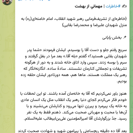
✍️ 
#خاطرات
 | 
مهمانیِ از بهشت
{خاطره‌ای از تشریف‌فرمایی رهبر شهید انقلاب، امام خامنه‌ای(ره) به 
📌 
بخش پایانی
سریع رفتم جلو و دست آقا را بوسیدم. ایشان فرمودند «شما پدر 
شهیدان بقایی هستید؟» گفتم «بله آقا.» بعد مرا در بغل گرفتند و 
سرم را بوسه زدند. سپس وارد اتاق خانه شدند و به دور از هرگونه 
تشریفات و تجملاتی کنارمان نشستند. سادۀ ساده. انگارنه‌انگار که 
رهبر یک مملکت هستند. ماها هم، همه دورتادور ایشان حلقه زده 
هنوز باور نمی‌کردیم که آقا به خانه‌مان آمده باشند. تو این لحظات با 
خودم فکر می‌کردم کجای دنیا رهبر یک انقلاب مثل یک انسان عادی 
به خانه یک پیرمرد و پیرزنِ تنها می‌رود و کنارشان می‌نشیند و با 
آن‌ها با محبت و مهربانی صحبت می‌کند. ذهنم فقط به یک نفر 
بعد آقا ده دقیقه ربع‌ساعتی را پیرامون شهید و شهادت صحبت کردند 