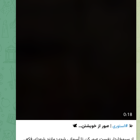
0:18
💫 
#استوری
 | 
عبور از خویشتن… 