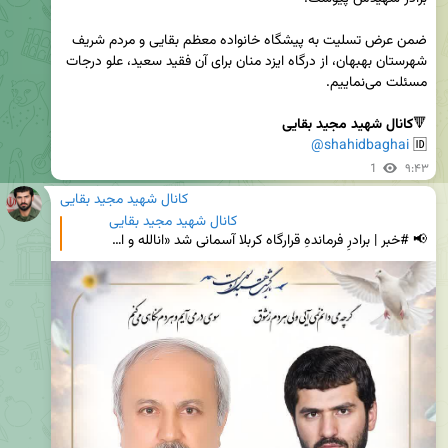
ضمن عرض تسلیت به پیشگاه خانواده معظم بقایی و مردم شریف 
شهرستان بهبهان، از درگاه ایزد منان برای آن فقید سعید، علو درجات 
🔻
کانال شهید مجید بقایی
@shahidbaghai
🆔 
1
۹:۴۳
کانال شهید مجید بقایی
کانال شهید مجید بقایی
📢 #خبر | برادرِ فرماندهِ قرارگاه کربلا آسمانی شد «انالله و انا الیه راجعون» با کمال تأسف و تأثر به