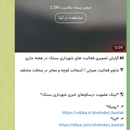
2.5M حجم رسانه بالاست
مشاهده در ایتا
0:09
📌 *روبیکا*

https://rubika.ir/shahrdari_bastak
📌 *ایتا*

https://eitaa.com/shahrdari_bastak