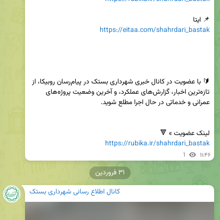
📌 ایتا

https://eitaa.com/shahrdari_bastak
🔰 با عضویت در کانال خبری شهرداری بستک در پیام‌رسان روبیکا، از 
تازه‌ترین اخبار، گزارش‌های عملکرد، و آخرین وضعیت پروژه‌های 
لینک عضویت » 🔻

https://rubika.ir/shahrdari_bastak
1
۱۱:۴۶
۳۱ فروردین
کانال اطلاع رسانی شهرداری بستک