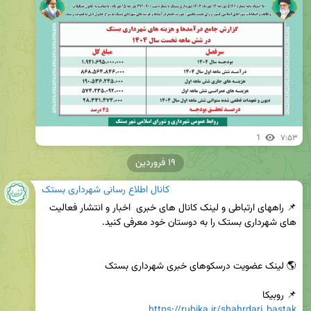
1
۷:۵۳
۱۹ فروردین
کانال اطلاع رسانی شهرداری بستک
📌 راههای ارتباطی و لینک کانال های خبری  اخبار و انتشار فعالیت 
📌 روبیکا

https://rubika.ir/shahrdari_bastak