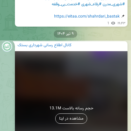
#شهری_مدرن
#رفاه_شهری
#خدمت_بی_وقفه
https://eitaa.com/shahrdari_bastak
📌 
1
۱۹:۴۳
۹ تیر ۱۴۰۴
کانال اطلاع رسانی شهرداری بستک
13.1M حجم رسانه بالاست
مشاهده در ایتا