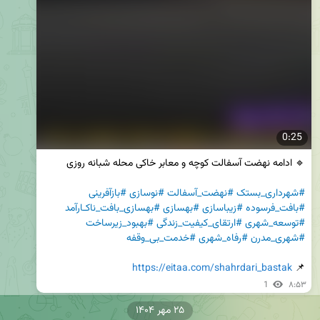
0:25
#شهرداری_بستک
#نهضت_آسفالت
#نوسازی
#بازآفرینی
#بافت_فرسوده
#زیباسازی
#بهسازی
#بهسازی_بافت_ناکـارآمد
#توسعه_شهری
#ارتقای_کیفیت_زندگی
#بهبود_زیرساخت
#شهری_مدرن
#رفاه_شهری
#خدمت_بی_وقفه
https://eitaa.com/shahrdari_bastak
📌 
1
۸:۵۳
۲۵ مهر ۱۴۰۴