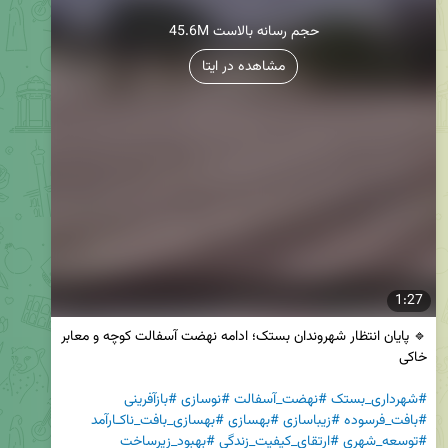
45.6M حجم رسانه بالاست
مشاهده در ایتا
1:27
🔹 پایان انتظار شهروندان بستک؛ ادامه نهضت آسفالت‌ کوچه‌ و معابر 
#شهرداری_بستک
#نهضت_آسفالت
#نوسازی
#بازآفرینی
#بافت_فرسوده
#زیباسازی
#بهسازی
#بهسازی_بافت_ناکـارآمد
#توسعه_شهری
#ارتقای_کیفیت_زندگی
#بهبود_زیرساخت