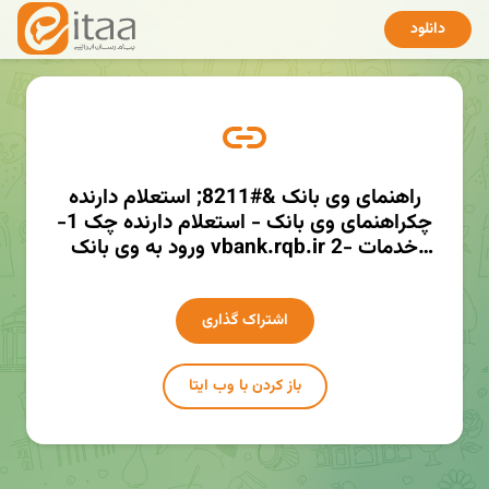
دانلود
راهنمای وی بانک &#8211; استعلام دارنده
چکراهنمای وی بانک - استعلام دارنده چک 1-
ورود به وی بانک vbank.rqb.ir 2- خدمات
استعلام 3- استعلام چک 4- استعلام دارنده چک
5- وارد کردن…http://mmaher.ir/vedch
اشتراک گذاری
باز کردن با وب ایتا