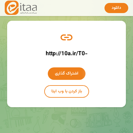
دانلود
http://10a.ir/T0-
اشتراک گذاری
باز کردن با وب ایتا